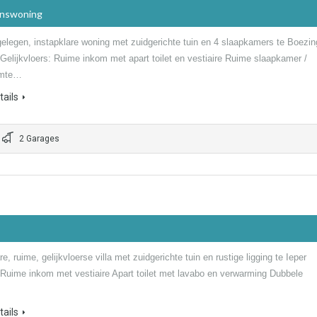
inswoning
gelegen, instapklare woning met zuidgerichte tuin en 4 slaapkamers te Boezi
 Gelijkvloers: Ruime inkom met apart toilet en vestiaire Ruime slaapkamer /
imte…
ails
2 Garages
re, ruime, gelijkvloerse villa met zuidgerichte tuin en rustige ligging te Ieper
: Ruime inkom met vestiaire Apart toilet met lavabo en verwarming Dubbele
ails