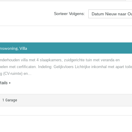
Sorteer Volgens:
nswoning, Villa
onderhouden villa met 4 slaapkamers, zuidgerichte tuin met veranda en
len met cerfificaten. Indeling: Gelijkvloers Lichtrijke inkomhal met apart toile
ng (CV-ruimte) en…
ails
1 Garage