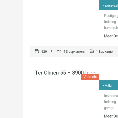
- Eengez
Rustige 
Indeling:
bureelru
Meer Det
620 m²
4 Slaapkamers
1 Badkamer
Ter Olmen 55 – 8900 Ieper
Verkocht
- Villa
Instapkla
Indeling
garage…
Meer Det