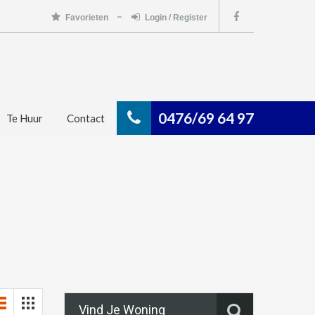
Favorieten
Login / Register
0476/69 64 97
Te Huur
Contact
Vind Je Woning