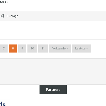
ails
1 Garage
7
8
9
10
11
Volgende »
Laatste »
Partners