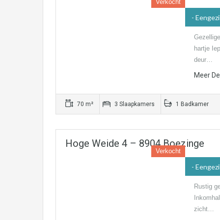
Verkocht
- Eengez
Gezellig
hartje Ie
deur…
Meer Det
70 m²
3 Slaapkamers
1 Badkamer
Hoge Weide 4 – 8904 Boezinge
Verkocht
- Eengez
Rustig g
Inkomhal 
zicht…