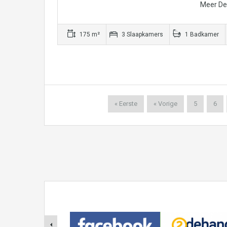
Meer Det
175 m²
3 Slaapkamers
1 Badkamer
« Eerste
« Vorige
5
6