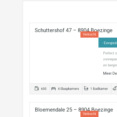
Schuttershof 47 – 8904 Boezinge
Verkocht
- Eengezi
Perfect 
zonnepane
en bergi
Meer Det
600
4 Slaapkamers
1 Badkamer
Bloemendale 25 – 8904 Boezinge
Verkocht