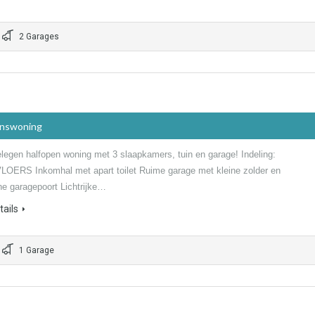
2 Garages
inswoning
elegen halfopen woning met 3 slaapkamers, tuin en garage! Indeling:
OERS Inkomhal met apart toilet Ruime garage met kleine zolder en
he garagepoort Lichtrijke…
ails
1 Garage