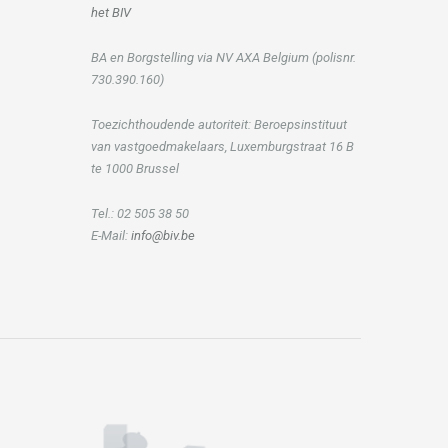
het BIV
BA en Borgstelling via NV AXA Belgium (polisnr.
730.390.160)
Toezichthoudende autoriteit: Beroepsinstituut
van vastgoedmakelaars, Luxemburgstraat 16 B
te 1000 Brussel
Tel.: 02 505 38 50
E-Mail:
info@biv.be