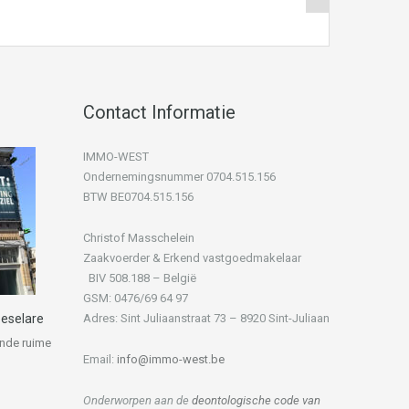
Contact Informatie
IMMO-WEST
Ondernemingsnummer 0704.515.156
BTW BE0704.515.156
Christof Masschelein
Zaakvoerder & Erkend vastgoedmakelaar
BIV 508.188 – België
GSM: 0476/69 64 97
eselare
Adres: Sint Juliaanstraat 73 – 8920 Sint-Juliaan
ende ruime
Email:
info@immo-west.be
Onderworpen aan de
deontologische code van