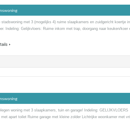
inswoning
e stadswoning met 3 (mogelijks 4) ruime slaapkamers en zuidgericht koertje in
per. Indeling: Gelijkvloers: Ruime inkom met trap, doorgang naar keuken/koer 
ails
inswoning
elegen woning met 3 slaapkamers, tuin en garage! Indeling: GELIJKVLOERS
met apart toilet Ruime garage met kleine zolder Lichtrijke woonkamer met vri