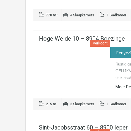
770 m²
4 Slaapkamers
1 Badkamer
Hoge Weide 10 – 8904 Boezinge
Verkocht
- Eengez
Rustig g
GELIJKVL
elektrisc
Meer Det
215 m²
3 Slaapkamers
1 Badkamer
Sint-Jacobsstraat 60 – 8900 Ieper