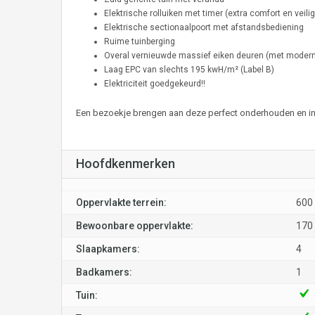
Elektrische rolluiken met timer (extra comfort en veili
Elektrische sectionaalpoort met afstandsbediening
Ruime tuinberging
Overal vernieuwde massief eiken deuren (met modern
Laag EPC van slechts 195 kwH/m² (Label B)
Elektriciteit goedgekeurd!!
Een bezoekje brengen aan deze perfect onderhouden en inst
Hoofdkenmerken
Oppervlakte terrein:
60
Bewoonbare oppervlakte:
170
Slaapkamers:
4
Badkamers:
1
Tuin: