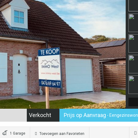
Verkocht
Prijs op Aanvraag
- Eengezinswonin
1 Garage
Toevoegen aan Favorieten