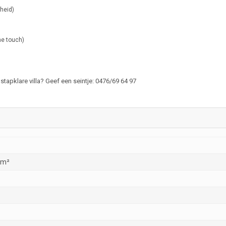
gheid)
e touch)
apklare villa? Geef een seintje: 0476/69 64 97
0
 m²