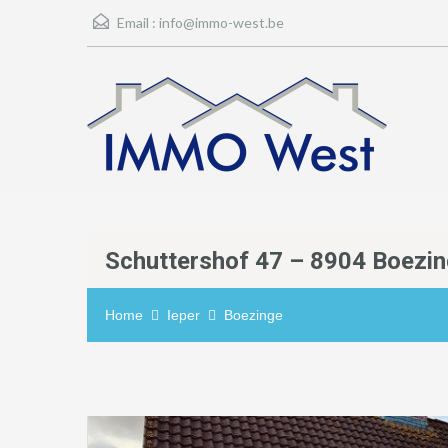
Email :
info@immo-west.be
Schuttershof 47 – 8904 Boezi
Home
Ieper
Boezinge