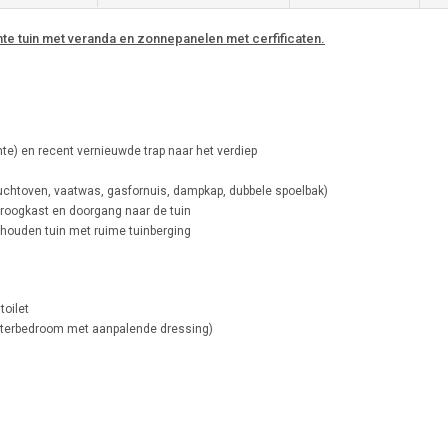
te tuin met veranda en zonnepanelen met cerfificaten.
imte) en recent vernieuwde trap naar het verdiep
luchtoven, vaatwas, gasfornuis, dampkap, dubbele spoelbak)
oogkast en doorgang naar de tuin
rhouden tuin met ruime tuinberging
toilet
sterbedroom met aanpalende dressing)