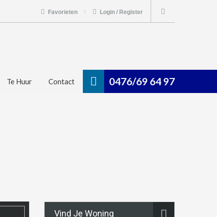
Favorieten
Login / Register
0476/69 64 97
Te Huur
Contact
Vind Je Woning