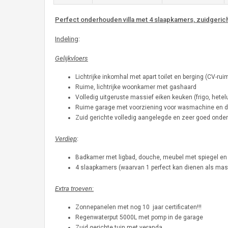
Perfect onderhouden villa met 4 slaapkamers, zuidgerich
Indeling
:
Gelijkvloers
Lichtrijke inkomhal met apart toilet en berging (CV-ru
Ruime, lichtrijke woonkamer met gashaard
Volledig uitgeruste massief eiken keuken (frigo, hete
Ruime garage met voorziening voor wasmachine en dr
Zuid gerichte volledig aangelegde en zeer goed onde
Verdiep
:
Badkamer met ligbad, douche, meubel met spiegel en 
4 slaapkamers (waarvan 1 perfect kan dienen als ma
Extra troeven
:
Zonnepanelen met nog 10 jaar certificaten!!!
Regenwaterput 5000L met pomp in de garage
Zuid gerichte tuin met veranda