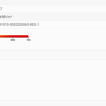
27
 kWh/m²
91010-0002205063-RES-1