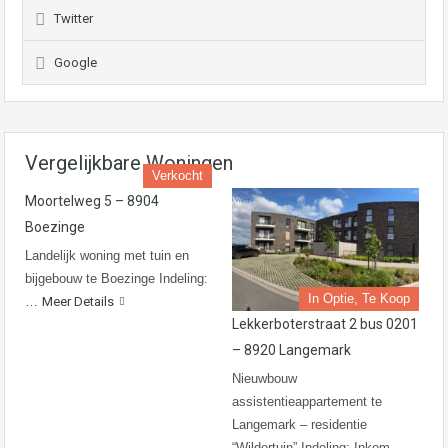
Twitter
Google
Vergelijkbare Woningen
Verkocht
Moortelweg 5 – 8904
Boezinge
Landelijk woning met tuin en
bijgebouw te Boezinge Indeling:
In Optie, Te Koop
…
Meer Details
Lekkerboterstraat 2 bus 0201
– 8920 Langemark
Nieuwbouw
assistentieappartement te
Langemark – residentie
“Wildertuin” Indeling: Inkom…