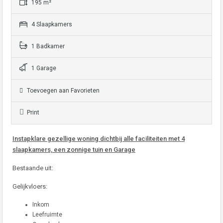
195 m²
4 Slaapkamers
1 Badkamer
1 Garage
Toevoegen aan Favorieten
Print
Instapklare gezellige woning dichtbij alle faciliteiten met 4
slaapkamers, een zonnige tuin en Garage
Bestaande uit:
Gelijkvloers:
Inkom
Leefruimte