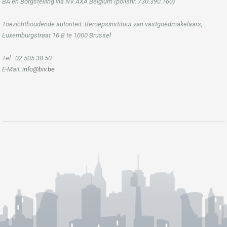
BA en Borgstelling via NV AXA Belgium (polisnr. 730.390.160)
Toezichthoudende autoriteit: Beroepsinstituut van vastgoedmakelaars,
Luxemburgstraat 16 B te 1000 Brussel
Tel.: 02 505 38 50
E-Mail:
info@biv.be