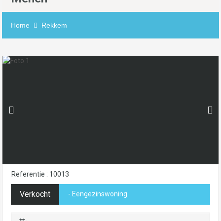
Home
Rekkem
Referentie : 10013
Verkocht
- Eengezinswoning