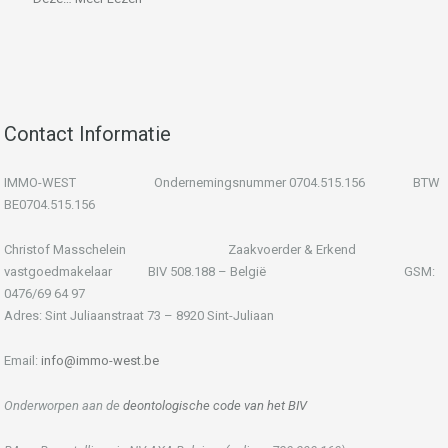
Contact Informatie
IMMO-WEST Ondernemingsnummer 0704.515.156 BTW
BE0704.515.156
Christof Masschelein Zaakvoerder & Erkend
vastgoedmakelaar BIV 508.188 – België GSM:
0476/69 64 97
Adres: Sint Juliaanstraat 73 – 8920 Sint-Juliaan
Email:
info@immo-west.be
Onderworpen aan de
deontologische code van het BIV