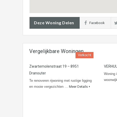
Deze Woning Delen
Facebook
Vergelijkbare Woningen
Verkocht
Zwartemolenstraat 19 – 8951
VERHUU
Dranouter
Woning in
woonwi
Te renoveren rijwoning met rustige ligging
en mooie vergezichten …
Meer Details