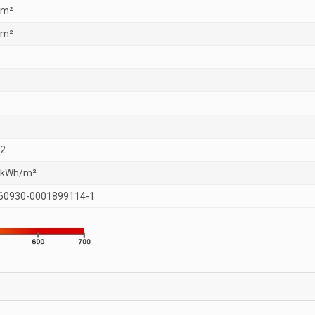
 m²
 m²
32
 kWh/m²
60930-0001899114-1