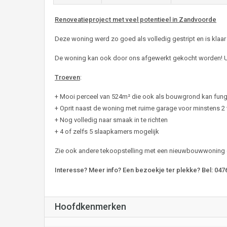
Renoveatieproject met veel potentieel in Zandvoorde
Deze woning werd zo goed als volledig gestript en is klaa
De woning kan ook door ons afgewerkt gekocht worden! U k
Troeven
:
+ Mooi perceel van 524m² die ook als bouwgrond kan fun
+ Oprit naast de woning met ruime garage voor minstens 
+ Nog volledig naar smaak in te richten
+ 4 of zelfs 5 slaapkamers mogelijk
Zie ook andere tekoopstelling met een nieuwbouwwoning o
Interesse? Meer info? Een bezoekje ter plekke? Bel: 047
Hoofdkenmerken