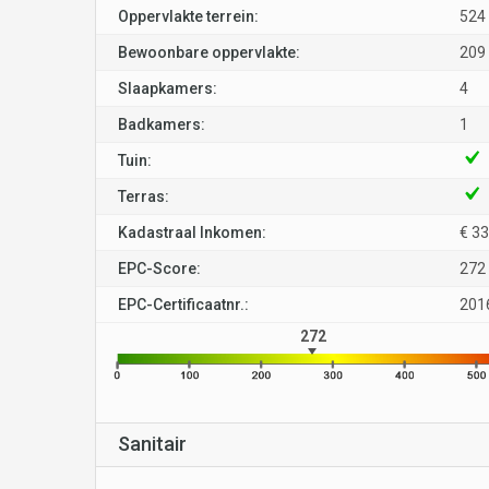
Oppervlakte terrein:
524
Bewoonbare oppervlakte:
209
Slaapkamers:
4
Badkamers:
1
Tuin:
Terras:
Kadastraal Inkomen:
€ 3
EPC-Score:
272
EPC-Certificaatnr.:
201
272
Sanitair