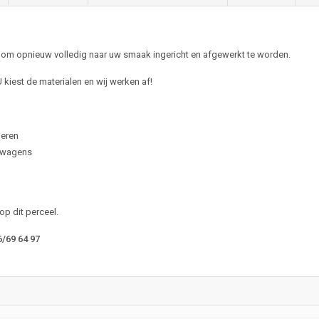
r om opnieuw volledig naar uw smaak ingericht en afgewerkt te worden.
iest de materialen en wij werken af!
geren
2 wagens
p dit perceel.
6/69 64 97