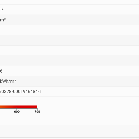
m²
 m²
26
 kWh/m²
70328-0001946484-1