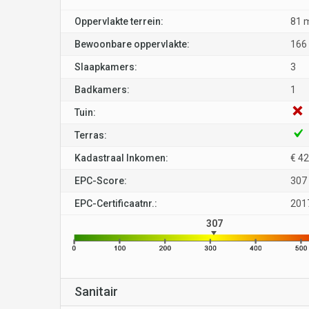
Oppervlakte terrein:
81 
Bewoonbare oppervlakte:
166
Slaapkamers:
3
Badkamers:
1
Tuin:
Terras:
Kadastraal Inkomen:
€ 4
EPC-Score:
307
EPC-Certificaatnr.:
201
307
Sanitair