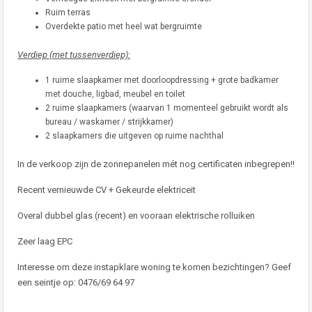
Ruim terras
Overdekte patio met heel wat bergruimte
Verdiep (met tussenverdiep):
1 ruime slaapkamer met doorloopdressing + grote badkamer
met douche, ligbad, meubel en toilet
2 ruime slaapkamers (waarvan 1 momenteel gebruikt wordt als
bureau / waskamer / strijkkamer)
2 slaapkamers die uitgeven op ruime nachthal
In de verkoop zijn de zonnepanelen mét nog certificaten inbegrepen!!
Recent vernieuwde CV + Gekeurde elektriceit
Overal dubbel glas (recent) en vooraan elektrische rolluiken
Zeer laag EPC
Interesse om deze instapklare woning te komen bezichtingen? Geef
een seintje op: 0476/69 64 97