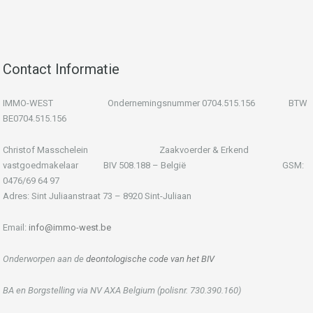
Contact Informatie
IMMO-WEST Ondernemingsnummer 0704.515.156 BTW
BE0704.515.156
Christof Masschelein Zaakvoerder & Erkend
vastgoedmakelaar BIV 508.188 – België GSM:
0476/69 64 97
Adres: Sint Juliaanstraat 73 – 8920 Sint-Juliaan
Email:
info@immo-west.be
Onderworpen aan de
deontologische code van het BIV
BA en Borgstelling via NV AXA Belgium (polisnr. 730.390.160)