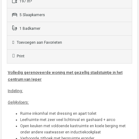
197 m²
5 Slaapkamers
1 Badkamer
Toevoegen aan Favorieten
Print
Volledig gerenoveerde woning met gezellig stadstuintje in het
centrum van Ieper
Indeling:
Gelijkvloers:
Ruime inkomhal met dressing en apart toilet
Leefruimte met zeer veel lichtinval en gashaard + airco
Open keuken met voldoende kastruimte en koele berging met
onder andere vaatwasser en inductiekookplaat
Verhoogde zithoek met bergruimte eronder