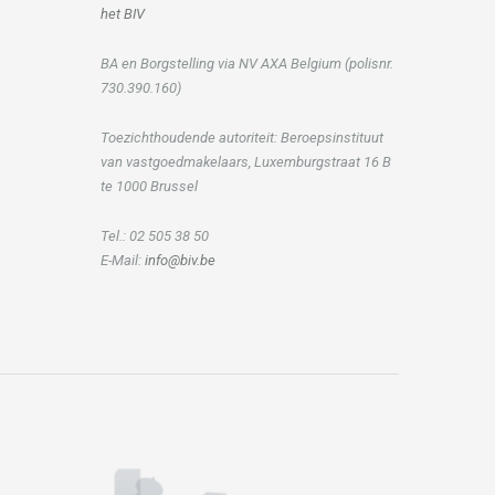
het BIV
BA en Borgstelling via NV AXA Belgium (polisnr.
730.390.160)
Toezichthoudende autoriteit: Beroepsinstituut
van vastgoedmakelaars, Luxemburgstraat 16 B
te 1000 Brussel
Tel.: 02 505 38 50
E-Mail:
info@biv.be