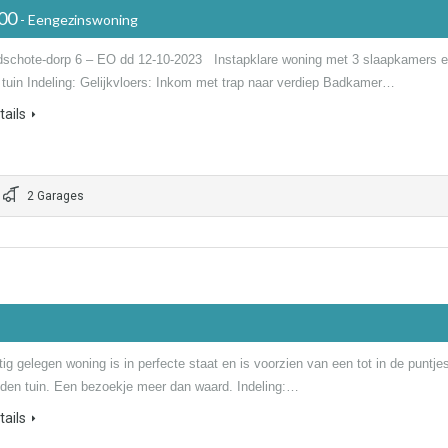
000
- Eengezinswoning
dschote-dorp 6 – EO dd 12-10-2023 Instapklare woning met 3 slaapkamers 
e tuin Indeling: Gelijkvloers: Inkom met trap naar verdiep Badkamer…
ails
2 Garages
ig gelegen woning is in perfecte staat en is voorzien van een tot in de puntje
den tuin. Een bezoekje meer dan waard. Indeling:…
ails