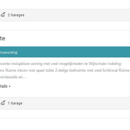
2 Garages
te
inswoning
ecente instapklare woning met veel mogelijkheden te Wijtschate Indeling:
ers Ruime inkom met apart toilet 2-delige leefruimte met veel lichtinval Ruime
 vernieuwde en…
ails
1 Garage