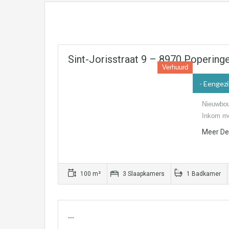
Sint-Jorisstraat 9 – 8970 Popering
Verhuurd
- Eengez
Nieuwbou
Inkom me
Meer Det
100 m²
3 Slaapkamers
1 Badkamer
…