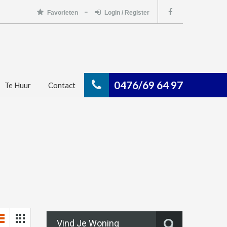
Favorieten
Login / Register
0476/69 64 97
Te Huur
Contact
Vind Je Woning