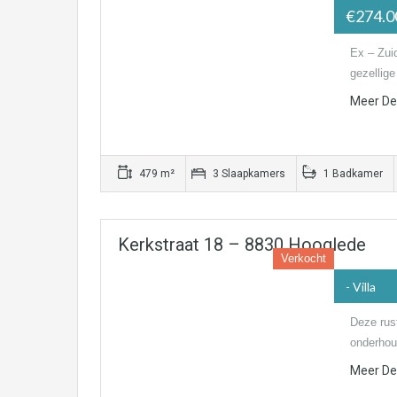
€274.
Ex – Zui
gezellig
Meer Det
479 m²
3 Slaapkamers
1 Badkamer
Kerkstraat 18 – 8830 Hooglede
Verkocht
- Villa
Deze rust
onderhou
Meer Det