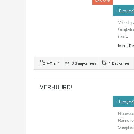
Verkocht
- Eengez
Volledig
Gelijkvl
naar…
Meer Det
641 m²
3 Slaapkamers
1 Badkamer
VERHUURD!
- Eengez
Nieuwbouw
Ruime le
Slaapka