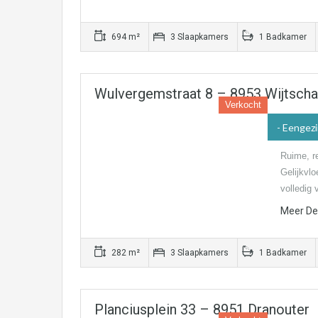
694 m²
3 Slaapkamers
1 Badkamer
Wulvergemstraat 8 – 8953 Wijtscha
Verkocht
- Eengez
Ruime, r
Gelijkvlo
volledig
Meer Det
282 m²
3 Slaapkamers
1 Badkamer
Planciusplein 33 – 8951 Dranouter