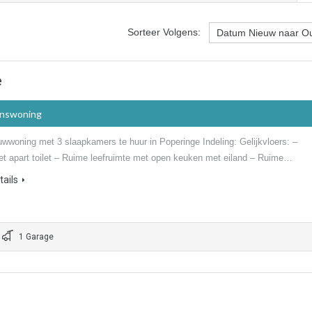
Sorteer Volgens:
e
inswoning
wwoning met 3 slaapkamers te huur in Poperinge Indeling: Gelijkvloers: –
t apart toilet – Ruime leefruimte met open keuken met eiland – Ruime…
ails
1 Garage