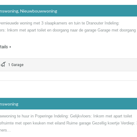
inswoning, Nieuwbouwwoning
 vernieuwde woning met 3 slaapkamers en tuin te Dranouter Indeling:
oers: Inkom met apart toilet en doorgang naar de garage Garage met doorgang
ails
1 Garage
inswoning
woning te huur in Poperinge Indeling: Gelijkvloers: Inkom met apart toilet
efruimte met open keuken met eiland Ruime garage Gezellig koertje Verdiep: 
mers…