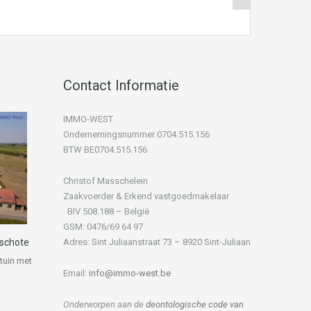
Contact Informatie
IMMO-WEST
Ondernemingsnummer 0704.515.156
BTW BE0704.515.156
Christof Masschelein
Zaakvoerder & Erkend vastgoedmakelaar
BIV 508.188 – België
GSM: 0476/69 64 97
dschote
Adres: Sint Juliaanstraat 73 – 8920 Sint-Juliaan
tuin met
Email:
info@immo-west.be
Onderworpen aan de
deontologische code van