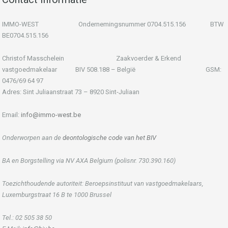
IMMO-WEST Ondernemingsnummer 0704.515.156 BTW
BE0704.515.156
Christof Masschelein Zaakvoerder & Erkend
vastgoedmakelaar BIV 508.188 – België GSM:
0476/69 64 97
Adres: Sint Juliaanstraat 73 – 8920 Sint-Juliaan
Email:
info@immo-west.be
Onderworpen aan de
deontologische code van het BIV
BA en Borgstelling via NV AXA Belgium (polisnr. 730.390.160)
Toezichthoudende autoriteit: Beroepsinstituut van vastgoedmakelaars,
Luxemburgstraat 16 B te 1000 Brussel
Tel.: 02 505 38 50