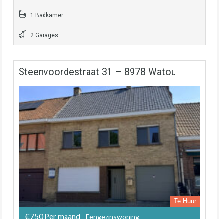
1 Badkamer
2 Garages
Steenvoordestraat 31 – 8978 Watou
Te Huur
€750 Per maand
- Eengezinswoning