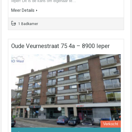
Ieper! Dit is dé kans om eigenaar te…
Meer Details
1 Badkamer
Oude Veurnestraat 75 4a – 8900 Ieper
Verkocht