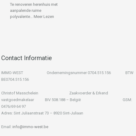
Te renoveren herenhuis met
aanpalende ruime
polyvalente…
Meer Lezen
Contact Informatie
IMMO-WEST Ondernemingsnummer 0704.515.156 BTW
BE0704.515.156
Christof Masschelein Zaakvoerder & Erkend
vastgoedmakelaar BIV 508.188 – België GSM:
0476/69 64 97
Adres: Sint Juliaanstraat 73 – 8920 Sint-Juliaan
Email:
info@immo-west.be