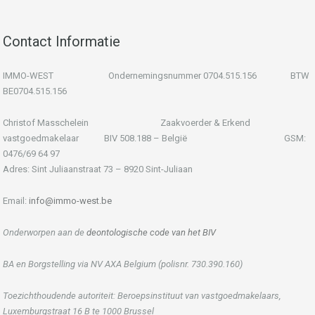
Contact Informatie
IMMO-WEST Ondernemingsnummer 0704.515.156 BTW
BE0704.515.156
Christof Masschelein Zaakvoerder & Erkend
vastgoedmakelaar BIV 508.188 – België GSM:
0476/69 64 97
Adres: Sint Juliaanstraat 73 – 8920 Sint-Juliaan
Email:
info@immo-west.be
Onderworpen aan de
deontologische code van het BIV
BA en Borgstelling via NV AXA Belgium (polisnr. 730.390.160)
Toezichthoudende autoriteit: Beroepsinstituut van vastgoedmakelaars,
Luxemburgstraat 16 B te 1000 Brussel