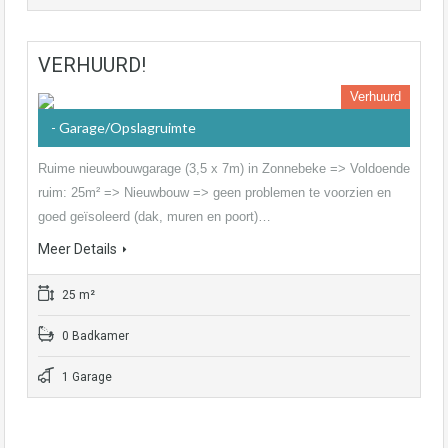
VERHUURD!
Verhuurd
- Garage/Opslagruimte
Ruime nieuwbouwgarage (3,5 x 7m) in Zonnebeke => Voldoende
ruim: 25m² => Nieuwbouw => geen problemen te voorzien en
goed geïsoleerd (dak, muren en poort)…
Meer Details
25 m²
0 Badkamer
1 Garage