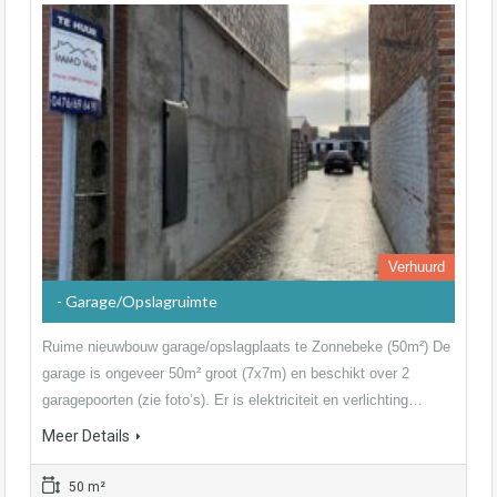
Verhuurd
- Garage/Opslagruimte
Ruime nieuwbouw garage/opslagplaats te Zonnebeke (50m²) De
garage is ongeveer 50m² groot (7x7m) en beschikt over 2
garagepoorten (zie foto’s). Er is elektriciteit en verlichting…
Meer Details
50 m²