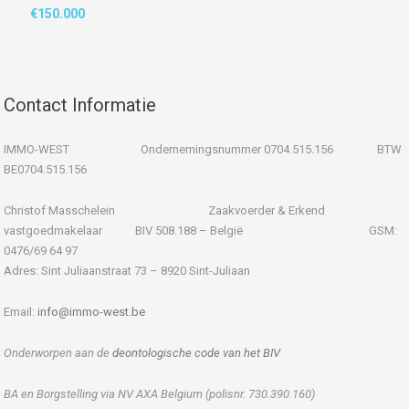
€150.000
Contact Informatie
IMMO-WEST Ondernemingsnummer 0704.515.156 BTW
BE0704.515.156
Christof Masschelein Zaakvoerder & Erkend
vastgoedmakelaar BIV 508.188 – België GSM:
0476/69 64 97
Adres: Sint Juliaanstraat 73 – 8920 Sint-Juliaan
Email:
info@immo-west.be
Onderworpen aan de
deontologische code van het BIV
BA en Borgstelling via NV AXA Belgium (polisnr. 730.390.160)