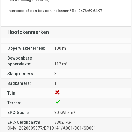
Interesse of een bezoek inplannen? Bel 0476/69 64 97
Hoofdkenmerken
Oppervlakte terrein:
100 m²
Bewoonbare
oppervlakte:
112 m²
Slaapkamers:
3
Badkamers:
1
Tuin:
Terras:
EPC-Score:
30 kWh/m²
EPC-Certificaatnr.:
33021-G-
OMV_2020005577/EP19141/A001/D01/SD001