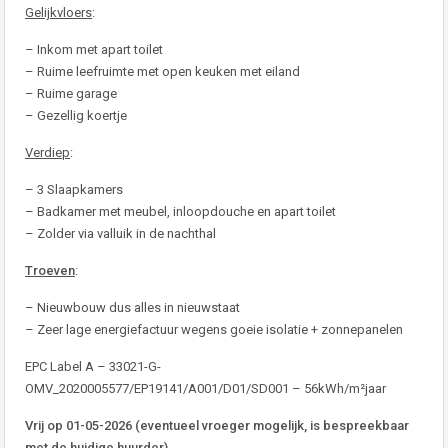
Gelijkvloers
:
– Inkom met apart toilet
– Ruime leefruimte met open keuken met eiland
– Ruime garage
– Gezellig koertje
Verdiep
:
– 3 Slaapkamers
– Badkamer met meubel, inloopdouche en apart toilet
– Zolder via valluik in de nachthal
Troeven
:
– Nieuwbouw dus alles in nieuwstaat
– Zeer lage energiefactuur wegens goeie isolatie + zonnepanelen
EPC Label A – 33021-G-
OMV_2020005577/EP19141/A001/D01/SD001 – 56kWh/m²jaar
Vrij op 01-05-2026 (eventueel vroeger mogelijk, is bespreekbaar
met de huidige huurder)