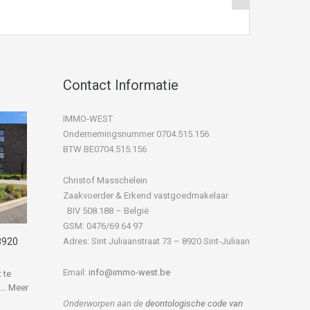
Contact Informatie
IMMO-WEST
Ondernemingsnummer 0704.515.156
BTW BE0704.515.156
Christof Masschelein
Zaakvoerder & Erkend vastgoedmakelaar
BIV 508.188 – België
GSM: 0476/69 64 97
8920
Adres: Sint Juliaanstraat 73 – 8920 Sint-Juliaan
Email:
info@immo-west.be
 te
”…
Meer
Onderworpen aan de
deontologische code van