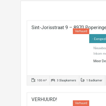
Sint-Jorisstraat 9 – 8970 Popering
Verhuurd
- Eengez
Nieuwbou
Inkom me
Meer Det
100 m²
3 Slaapkamers
1 Badkamer
VERHUURD!
Verhuurd