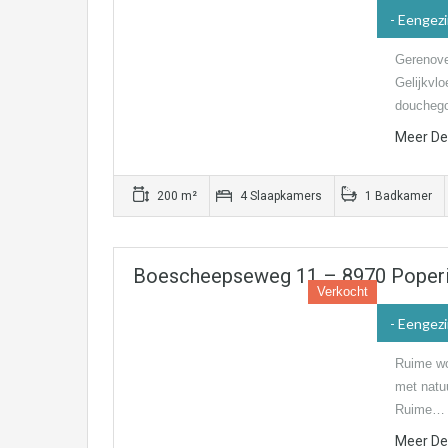
- Eengez
Gerenove
Gelijkvl
doucheg
Meer Det
200 m²
4 Slaapkamers
1 Badkamer
Boescheepseweg 11 – 8970 Poper
Verkocht
- Eengez
Ruime wo
met natu
Ruime…
Meer Det