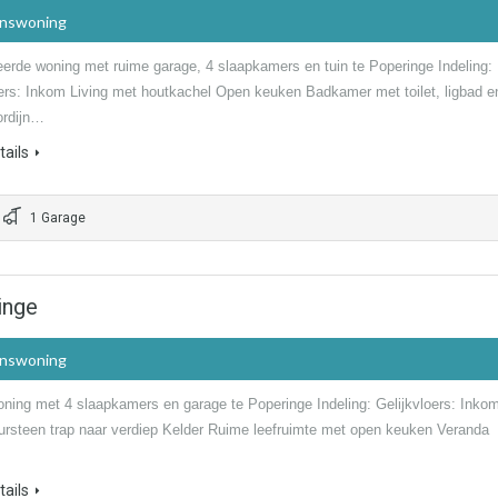
inswoning
erde woning met ruime garage, 4 slaapkamers en tuin te Poperinge Indeling:
oers: Inkom Living met houtkachel Open keuken Badkamer met toilet, ligbad e
ordijn…
ails
1 Garage
inge
inswoning
ning met 4 slaapkamers en garage te Poperinge Indeling: Gelijkvloers: Inko
ursteen trap naar verdiep Kelder Ruime leefruimte met open keuken Veranda
ails