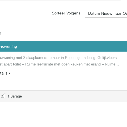
Sorteer Volgens:
e
inswoning
wwoning met 3 slaapkamers te huur in Poperinge Indeling: Gelijkvloers: –
t apart toilet – Ruime leefruimte met open keuken met eiland – Ruime…
ails
1 Garage