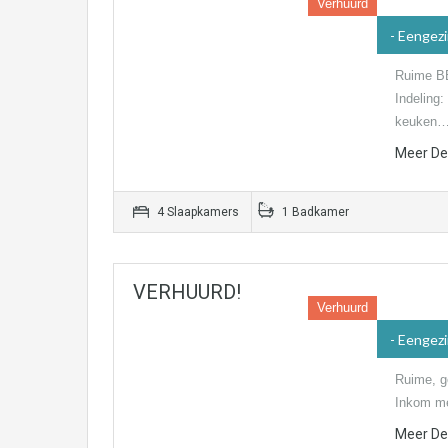
Verhuurd
- Eengez
Ruime BE
Indeling:
keuken
Meer Det
4 Slaapkamers
1 Badkamer
VERHUURD!
Verhuurd
- Eengez
Ruime, g
Inkom me
Meer Det