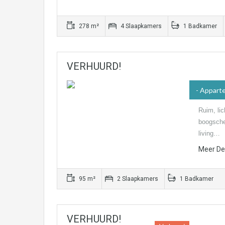
278 m²
4 Slaapkamers
1 Badkamer
VERHUURD!
- Appart
Ruim, lic
boogsche
living…
Meer Det
95 m²
2 Slaapkamers
1 Badkamer
VERHUURD!