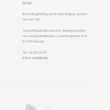
het BIV
BA en Borgstelling via NV AXA Belgium (polisnr.
730.390.160)
Toezichthoudende autoriteit: Beroepsinstituut
van vastgoedmakelaars, Luxemburgstraat 16 B
te 1000 Brussel
Tel.: 02 505 38 50
E-Mail:
info@biv.be