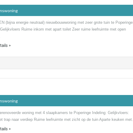
inswoning
N (bijna energie neutraal) nieuwbouwwoning met zeer grote tuin te Poperinge
 Gelijkvloers Ruime inkom met apart toilet Zeer ruime leefruimte met open
…
ails
inswoning
erenoveerde woning met 4 slaapkamers te Poperinge Indeling: Gelijkvloers:
t trap naar verdiep Ruime leefruimte met zicht op de tuin Aparte keuken me
ails