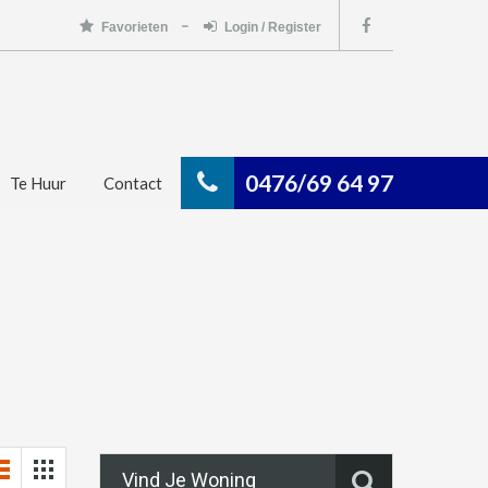
Favorieten
Login / Register
0476/69 64 97
Te Huur
Contact
Vind Je Woning