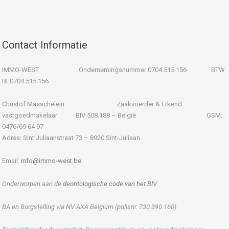
Contact Informatie
IMMO-WEST Ondernemingsnummer 0704.515.156 BTW
BE0704.515.156
Christof Masschelein Zaakvoerder & Erkend
vastgoedmakelaar BIV 508.188 – België GSM:
0476/69 64 97
Adres: Sint Juliaanstraat 73 – 8920 Sint-Juliaan
Email:
info@immo-west.be
Onderworpen aan de
deontologische code van het BIV
BA en Borgstelling via NV AXA Belgium (polisnr. 730.390.160)