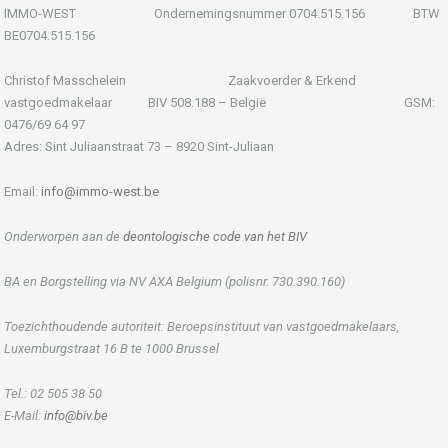
IMMO-WEST Ondernemingsnummer 0704.515.156 BTW
BE0704.515.156
Christof Masschelein Zaakvoerder & Erkend
vastgoedmakelaar BIV 508.188 – België GSM:
0476/69 64 97
Adres: Sint Juliaanstraat 73 – 8920 Sint-Juliaan
Email:
info@immo-west.be
Onderworpen aan de
deontologische code van het BIV
BA en Borgstelling via NV AXA Belgium (polisnr. 730.390.160)
Toezichthoudende autoriteit: Beroepsinstituut van vastgoedmakelaars,
Luxemburgstraat 16 B te 1000 Brussel
Tel.: 02 505 38 50
E-Mail:
info@biv.be