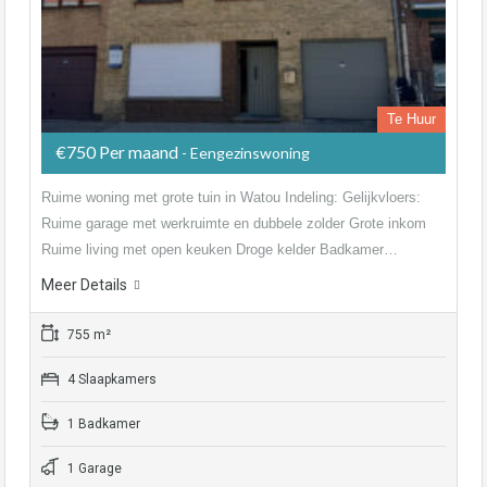
Te Huur
€750 Per maand
- Eengezinswoning
Ruime woning met grote tuin in Watou Indeling: Gelijkvloers:
Ruime garage met werkruimte en dubbele zolder Grote inkom
Ruime living met open keuken Droge kelder Badkamer…
Meer Details
755 m²
4 Slaapkamers
1 Badkamer
1 Garage