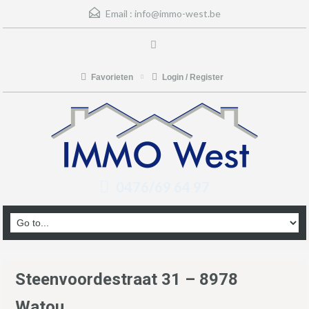
Email :
info@immo-west.be
Favorieten
Login / Register
0476/69 64 97
Steenvoordestraat 31 – 8978
Watou