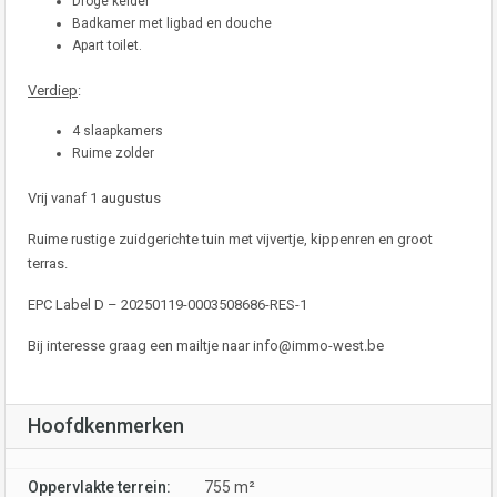
Droge kelder
Badkamer met ligbad en douche
Apart toilet.
Verdiep
:
4 slaapkamers
Ruime zolder
Vrij vanaf 1 augustus
Ruime rustige zuidgerichte tuin met vijvertje, kippenren en groot
terras.
EPC Label D – 20250119-0003508686-RES-1
Bij interesse graag een mailtje naar
info@immo-west.be
Hoofdkenmerken
Oppervlakte terrein:
755 m²