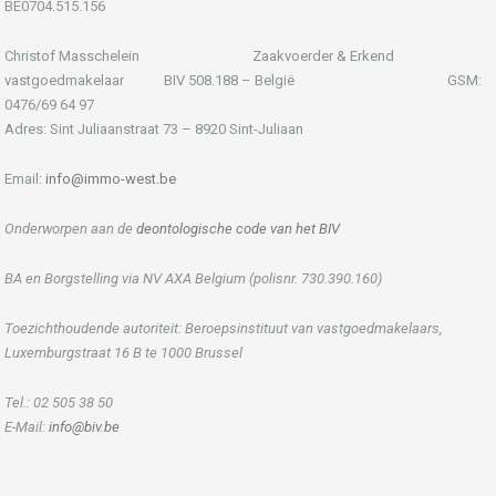
BE0704.515.156
Christof Masschelein Zaakvoerder & Erkend
vastgoedmakelaar BIV 508.188 – België GSM:
0476/69 64 97
Adres: Sint Juliaanstraat 73 – 8920 Sint-Juliaan
Email:
info@immo-west.be
Onderworpen aan de
deontologische code van het BIV
BA en Borgstelling via NV AXA Belgium (polisnr. 730.390.160)
Toezichthoudende autoriteit: Beroepsinstituut van vastgoedmakelaars,
Luxemburgstraat 16 B te 1000 Brussel
Tel.: 02 505 38 50
E-Mail:
info@biv.be