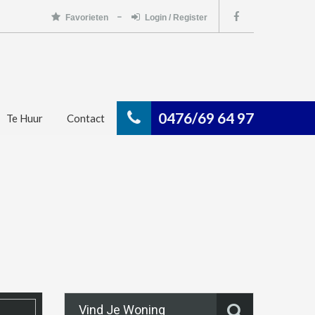
Favorieten
Login / Register
0476/69 64 97
Te Huur
Contact
Vind Je Woning