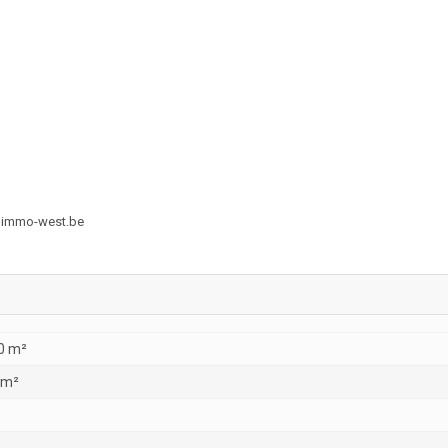
@immo-west.be
0 m²
 m²