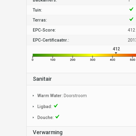
Badkamers:
1
Tuin:
Terras:
EPC-Score:
412
EPC-Certificaatnr.:
201
412
Sanitair
Warm Water:
Doorstroom
Ligbad:
Douche:
Verwarming