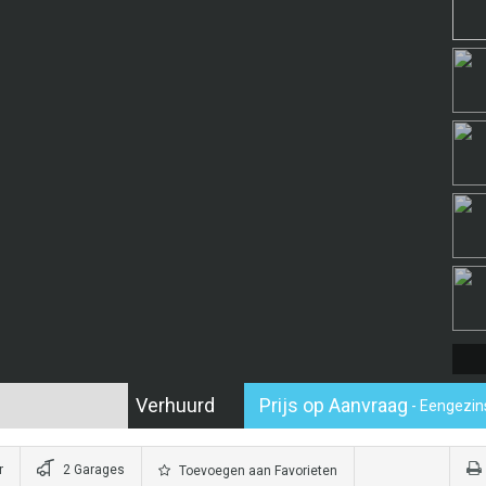
Verhuurd
Prijs op Aanvraag
- Eengezi
r
2 Garages
Toevoegen aan Favorieten