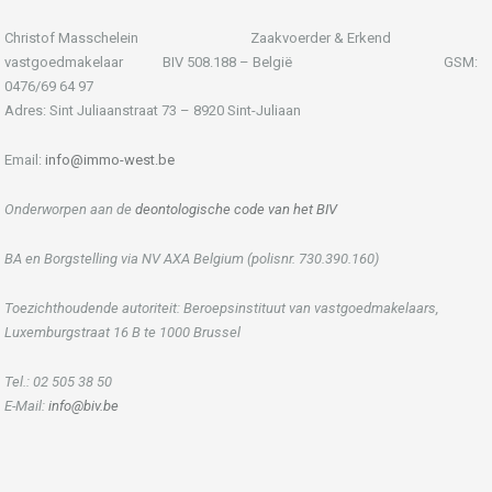
Christof Masschelein Zaakvoerder & Erkend
vastgoedmakelaar BIV 508.188 – België GSM:
0476/69 64 97
Adres: Sint Juliaanstraat 73 – 8920 Sint-Juliaan
Email:
info@immo-west.be
Onderworpen aan de
deontologische code van het BIV
BA en Borgstelling via NV AXA Belgium (polisnr. 730.390.160)
Toezichthoudende autoriteit: Beroepsinstituut van vastgoedmakelaars,
Luxemburgstraat 16 B te 1000 Brussel
Tel.: 02 505 38 50
E-Mail:
info@biv.be