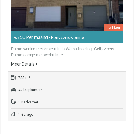
Te Huur
€750 Per maand
- Eengezinswoning
Ruime woning met grote tuin in Watou Indeling: Gelijkvloers:
Ruime garage met werkruimte…
Meer Details
755 m²
4 Slaapkamers
1 Badkamer
1 Garage