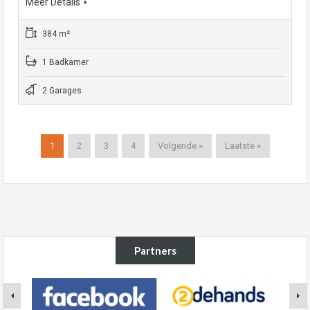
Meer Details
384 m²
1 Badkamer
2 Garages
1
2
3
4
Volgende »
Laatste »
Partners