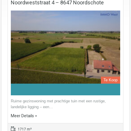
Noordweststraat 4 – 8647 Noordschote
Te Koop
Ruime gezinswoning met prachtige tuin met een rustige,
landelijke ligging – een…
Meer Details
1717 m²