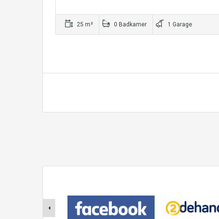
25 m²
0 Badkamer
1 Garage