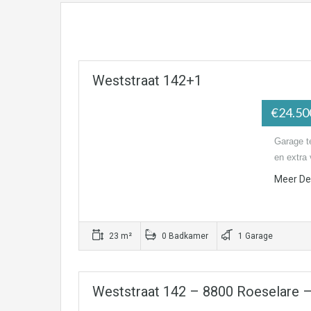
Weststraat 142+1
€24.5
Garage te
en extra 
Meer Det
23 m²
0 Badkamer
1 Garage
Weststraat 142 – 8800 Roeselare