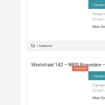
- Garage
Garage t
17,11m² 
Meer Det
1 Badkamer
Weststraat 142 – 8800 Roeselare
Verkocht
- Garage
6 garage
17,11m² 
Meer Det