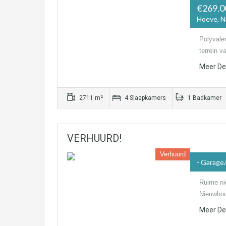
€269.
Hoeve, 
Polyvale
terrein 
Meer Det
2711 m²
4 Slaapkamers
1 Badkamer
VERHUURD!
Verhuurd
- Garage
Ruime ni
Nieuwbou
Meer Det