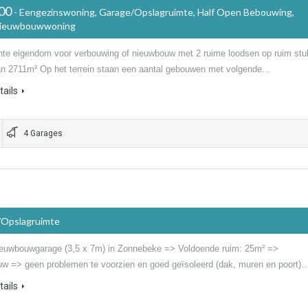
000
- Eengezinswoning, Garage/Opslagruimte, Half Open Bebouwing,
Nieuwbouwwoning
nte eigendom voor verbouwing of nieuwbouw met 2 ruime loodsen op ruim stu
van 2711m² Op het terrein staan een aantal gebouwen met volgende…
ails
4 Garages
/Opslagruimte
euwbouwgarage (3,5 x 7m) in Zonnebeke => Voldoende ruim: 25m² =>
w => geen problemen te voorzien en goed geïsoleerd (dak, muren en poort)
ails