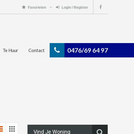
Favorieten
Login / Register
0476/69 64 97
Te Huur
Contact
Vind Je Woning