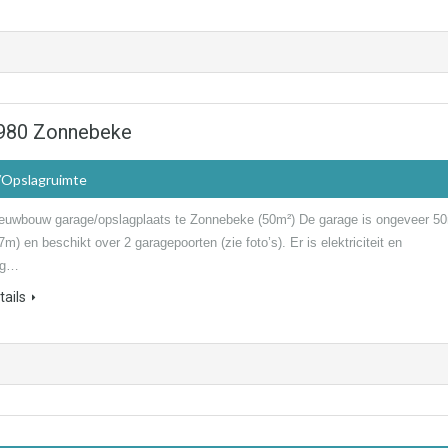
8980 Zonnebeke
/Opslagruimte
euwbouw garage/opslagplaats te Zonnebeke (50m²) De garage is ongeveer 5
7m) en beschikt over 2 garagepoorten (zie foto’s). Er is elektriciteit en
ing…
ails