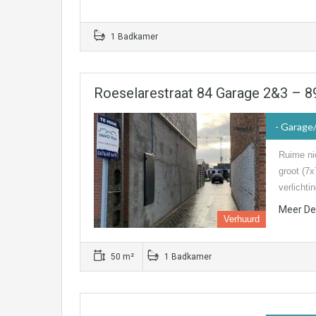
1 Badkamer
Roeselarestraat 84 Garage 2&3 – 
- Garage
Ruime ni
groot (7x
verlicht
Meer Det
Verhuurd
50 m²
1 Badkamer