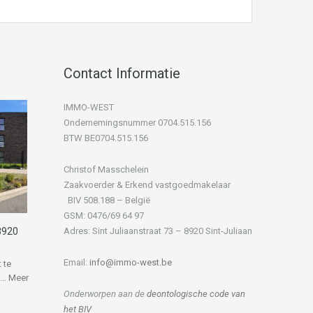
Contact Informatie
IMMO-WEST
Ondernemingsnummer 0704.515.156
BTW BE0704.515.156
Christof Masschelein
Zaakvoerder & Erkend vastgoedmakelaar
BIV 508.188 – België
GSM: 0476/69 64 97
8920
Adres: Sint Juliaanstraat 73 – 8920 Sint-Juliaan
Email:
info@immo-west.be
 te
”…
Meer
Onderworpen aan de
deontologische code van
het BIV