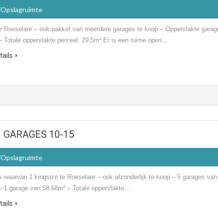
/Opslagruimte
e Roeselare – ook pakket van meerdere garages te koop – Oppervlakte garag
– Totale oppervlakte perceel: 29,5m² Er is een ruime open…
ails
 – GARAGES 10-15
/Opslagruimte
s waarvan 1 kingsize te Roeselare – ook afzonderlijk te koop – 5 garages van
– 1 garage van 58,68m² – Totale oppervlakte…
ails