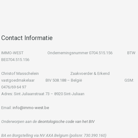
Contact Informatie
IMMO-WEST Ondernemingsnummer 0704.515.156 BTW
BE0704.515.156
Christof Masschelein Zaakvoerder & Erkend
vastgoedmakelaar BIV 508.188 – België GSM:
0476/69 64 97
Adres: Sint Juliaanstraat 73 – 8920 Sint-Juliaan
Email:
info@immo-west.be
Onderworpen aan de
deontologische code van het BIV
BA en Borgstelling via NV AXA Belgium (polisnr. 730.390.160)