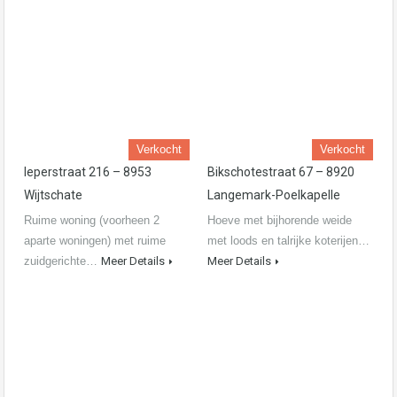
Verkocht
Verkocht
Ieperstraat 216 – 8953
Bikschotestraat 67 – 8920
Wijtschate
Langemark-Poelkapelle
Ruime woning (voorheen 2
Hoeve met bijhorende weide
aparte woningen) met ruime
met loods en talrijke koterijen…
zuidgerichte…
Meer Details
Meer Details