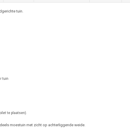
gerichte tuin.
r tuin
let te plaatsen).
, deels moestuin met zicht op achterliggende weide.