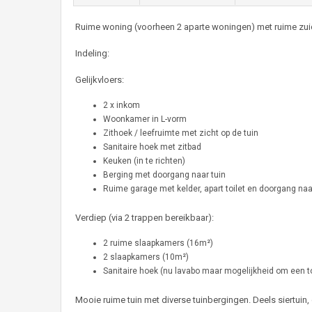
Ruime woning (voorheen 2 aparte woningen) met ruime zuid
Indeling:
Gelijkvloers:
2 x inkom
Woonkamer in L-vorm
Zithoek / leefruimte met zicht op de tuin
Sanitaire hoek met zitbad
Keuken (in te richten)
Berging met doorgang naar tuin
Ruime garage met kelder, apart toilet en doorgang naa
Verdiep (via 2 trappen bereikbaar):
2 ruime slaapkamers (16m²)
2 slaapkamers (10m²)
Sanitaire hoek (nu lavabo maar mogelijkheid om een toi
Mooie ruime tuin met diverse tuinbergingen. Deels siertuin