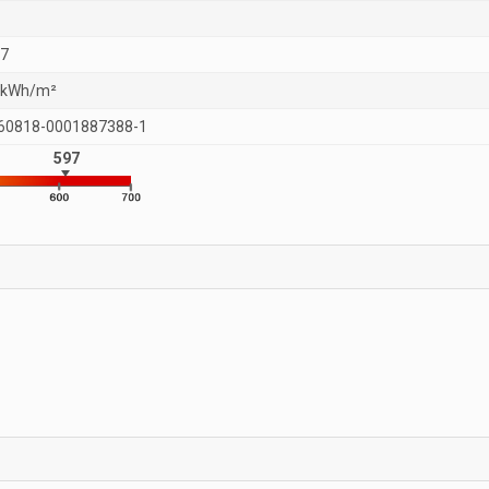
17
 kWh/m²
60818-0001887388-1
597