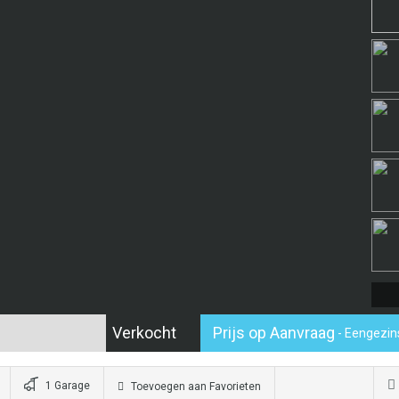
Verkocht
Prijs op Aanvraag
- Eengezi
1 Garage
Toevoegen aan Favorieten