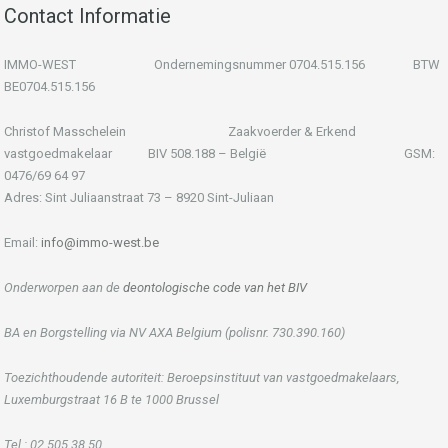
Contact Informatie
IMMO-WEST Ondernemingsnummer 0704.515.156 BTW
BE0704.515.156
Christof Masschelein Zaakvoerder & Erkend
vastgoedmakelaar BIV 508.188 – België GSM:
0476/69 64 97
Adres: Sint Juliaanstraat 73 – 8920 Sint-Juliaan
Email:
info@immo-west.be
Onderworpen aan de
deontologische code van het BIV
BA en Borgstelling via NV AXA Belgium (polisnr. 730.390.160)
Toezichthoudende autoriteit: Beroepsinstituut van vastgoedmakelaars,
Luxemburgstraat 16 B te 1000 Brussel
Tel.: 02 505 38 50