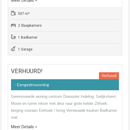
Meer Details
507 m²
2 Slaapkamers
1 Badkamer
1 Garage
VERHUURD!
Verhuurd
- Eengezinswoning
Gerenoveerde woning centrum Dranouter Indeling: Gelijkvloers:
Mooie en ruime inkom met deur naar grote kelder Zithoek,
berging vooraan Eethoek / living Vernieuwde keuken Badkamer
met…
Meer Details