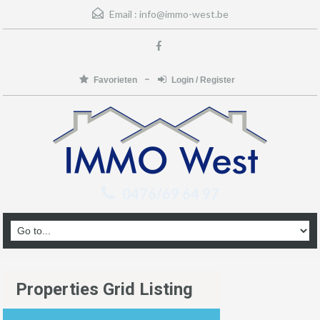
Email :
info@immo-west.be
Favorieten
Login / Register
0476/69 64 97
Properties Grid Listing