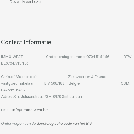
Deze…
Meer Lezen
Contact Informatie
IMMO-WEST Ondernemingsnummer 0704.515.156 BTW
BE0704.515.156
Christof Masschelein Zaakvoerder & Erkend
vastgoedmakelaar BIV 508.188 – België GSM:
0476/69 64 97
Adres: Sint Juliaanstraat 73 – 8920 Sint-Juliaan
Email:
info@immo-west.be
Onderworpen aan de
deontologische code van het BIV