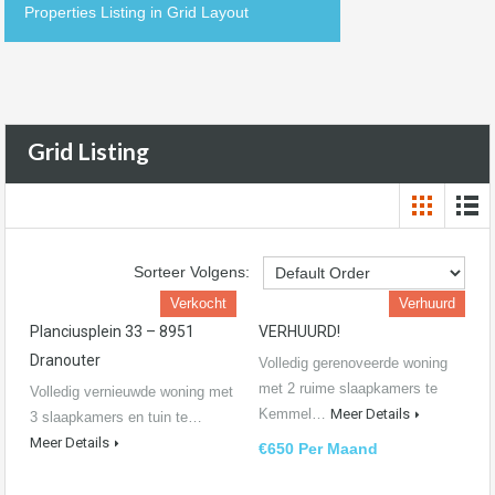
Properties Listing in Grid Layout
Grid Listing
Sorteer Volgens:
Verkocht
Verhuurd
Planciusplein 33 – 8951
VERHUURD!
Dranouter
Volledig gerenoveerde woning
met 2 ruime slaapkamers te
Volledig vernieuwde woning met
Kemmel…
Meer Details
3 slaapkamers en tuin te…
Meer Details
€650 Per Maand