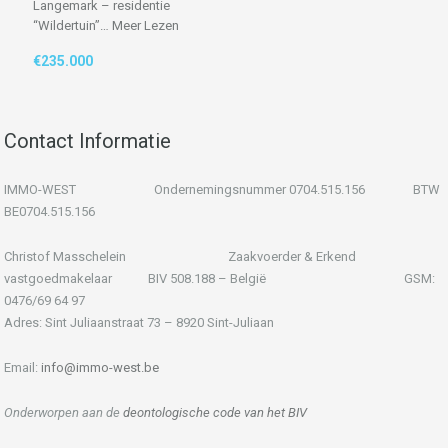
Langemark – residentie
“Wildertuin”…
Meer Lezen
€235.000
Contact Informatie
IMMO-WEST Ondernemingsnummer 0704.515.156 BTW
BE0704.515.156
Christof Masschelein Zaakvoerder & Erkend
vastgoedmakelaar BIV 508.188 – België GSM:
0476/69 64 97
Adres: Sint Juliaanstraat 73 – 8920 Sint-Juliaan
Email:
info@immo-west.be
Onderworpen aan de
deontologische code van het BIV