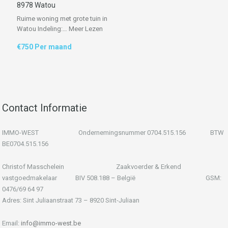
8978 Watou
Ruime woning met grote tuin in
Watou Indeling:…
Meer Lezen
€750 Per maand
Contact Informatie
IMMO-WEST Ondernemingsnummer 0704.515.156 BTW
BE0704.515.156
Christof Masschelein Zaakvoerder & Erkend
vastgoedmakelaar BIV 508.188 – België GSM:
0476/69 64 97
Adres: Sint Juliaanstraat 73 – 8920 Sint-Juliaan
Email:
info@immo-west.be