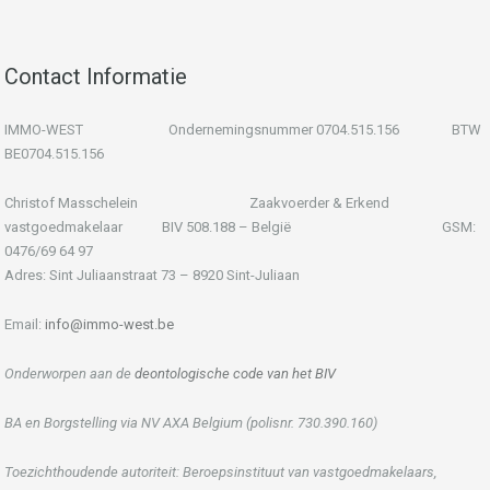
Contact Informatie
IMMO-WEST Ondernemingsnummer 0704.515.156 BTW
BE0704.515.156
Christof Masschelein Zaakvoerder & Erkend
vastgoedmakelaar BIV 508.188 – België GSM:
0476/69 64 97
Adres: Sint Juliaanstraat 73 – 8920 Sint-Juliaan
Email:
info@immo-west.be
Onderworpen aan de
deontologische code van het BIV
BA en Borgstelling via NV AXA Belgium (polisnr. 730.390.160)
Toezichthoudende autoriteit: Beroepsinstituut van vastgoedmakelaars,