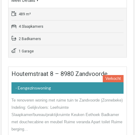
Meer Details
489 m²
4 Slaapkamers
2 Badkamers
1 Garage
Houtemstraat 8 – 8980 Zandvoorde
Verkocht
- Eengezinswoning
Te renoveren woning met ruime tuin te Zandvoorde (Zonnebeke)
Indeling: Gelijkvloers: Leefruimte
Slaapkamer/bureau/praktijkruimte Keuken Eethoek Badkamer
met douchecabine en meubel Ruime veranda Apart toilet Ruime
berging…