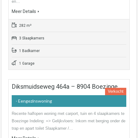
en…
Meer Details
282 m²
3 Slaapkamers
1 Badkamer
1 Garage
Diksmuidseweg 464a – 8904 Boezinge
Verkocht
- Eengezinswoning
Recente halfopen woning met carport, tuin en 4 slaapkamers te
Boezinge Indeling: => Gelijkvloers: Inkom met berging onder de
trap en apart toilet Slaapkamer /…