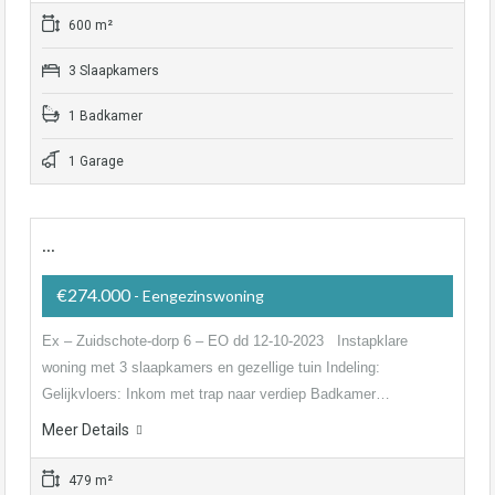
600 m²
3 Slaapkamers
1 Badkamer
1 Garage
…
€274.000
- Eengezinswoning
Ex – Zuidschote-dorp 6 – EO dd 12-10-2023 Instapklare
woning met 3 slaapkamers en gezellige tuin Indeling:
Gelijkvloers: Inkom met trap naar verdiep Badkamer…
Meer Details
479 m²