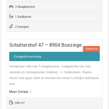
3 Slaapkamers
1 Badkamer
2 Garages
Schuttershof 47 – 8904 Boezinge
Verkocht
- Eengezinswoning
Instapklare villa met 3 slaapkamers, zuidgerichte tuin met
veranda en zonnepanelen Indeling: => Gelijkvloers: Ruime
inkom met apart toilet en technische ruimte Lichtrijke leefruimte
met…
Meer Details
600 m²