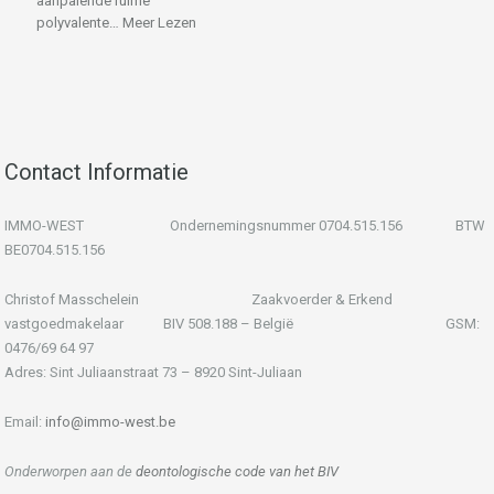
aanpalende ruime
polyvalente…
Meer Lezen
Contact Informatie
IMMO-WEST Ondernemingsnummer 0704.515.156 BTW
BE0704.515.156
Christof Masschelein Zaakvoerder & Erkend
vastgoedmakelaar BIV 508.188 – België GSM:
0476/69 64 97
Adres: Sint Juliaanstraat 73 – 8920 Sint-Juliaan
Email:
info@immo-west.be
Onderworpen aan de
deontologische code van het BIV