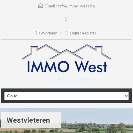
Email :
info@immo-west.be
Favorieten
Login / Register
0476/69 64 97
Westvleteren