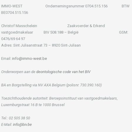
IMMO-WEST Ondernemingsnummer 0704.515.156 BTW
BE0704.515.156
Christof Masschelein Zaakvoerder & Erkend
vastgoedmakelaar BIV 508.188 – België GSM:
0476/69 64 97
Adres: Sint Juliaanstraat 73 – 8920 Sint-Juliaan
Email:
info@immo-west.be
Onderworpen aan de
deontologische code van het BIV
BA en Borgstelling via NV AXA Belgium (polisnr. 730.390.160)
Toezichthoudende autoriteit: Beroepsinstituut van vastgoedmakelaars,
Luxemburgstraat 16 B te 1000 Brussel
Tel.: 02 505 38 50
E-Mail:
info@biv.be