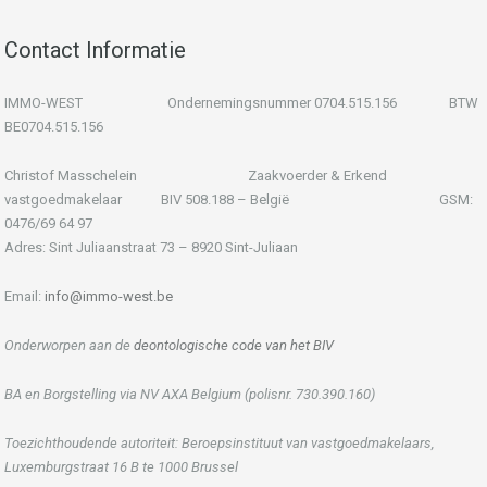
Contact Informatie
IMMO-WEST Ondernemingsnummer 0704.515.156 BTW
BE0704.515.156
Christof Masschelein Zaakvoerder & Erkend
vastgoedmakelaar BIV 508.188 – België GSM:
0476/69 64 97
Adres: Sint Juliaanstraat 73 – 8920 Sint-Juliaan
Email:
info@immo-west.be
Onderworpen aan de
deontologische code van het BIV
BA en Borgstelling via NV AXA Belgium (polisnr. 730.390.160)
Toezichthoudende autoriteit: Beroepsinstituut van vastgoedmakelaars,
Luxemburgstraat 16 B te 1000 Brussel