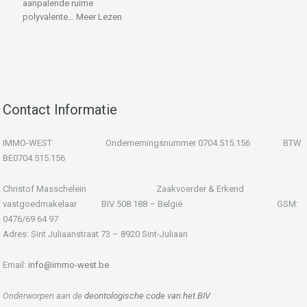
aanpalende ruime
polyvalente…
Meer Lezen
Contact Informatie
IMMO-WEST Ondernemingsnummer 0704.515.156 BTW
BE0704.515.156
Christof Masschelein Zaakvoerder & Erkend
vastgoedmakelaar BIV 508.188 – België GSM:
0476/69 64 97
Adres: Sint Juliaanstraat 73 – 8920 Sint-Juliaan
Email:
info@immo-west.be
Onderworpen aan de
deontologische code van het BIV