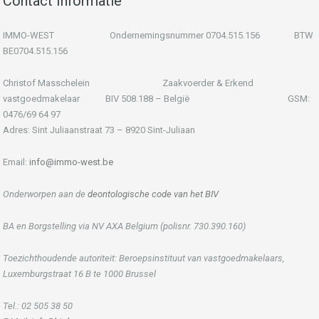
Contact Informatie
IMMO-WEST Ondernemingsnummer 0704.515.156 BTW
BE0704.515.156
Christof Masschelein Zaakvoerder & Erkend
vastgoedmakelaar BIV 508.188 – België GSM:
0476/69 64 97
Adres: Sint Juliaanstraat 73 – 8920 Sint-Juliaan
Email:
info@immo-west.be
Onderworpen aan de
deontologische code van het BIV
BA en Borgstelling via NV AXA Belgium (polisnr. 730.390.160)
Toezichthoudende autoriteit: Beroepsinstituut van vastgoedmakelaars,
Luxemburgstraat 16 B te 1000 Brussel
Tel.: 02 505 38 50