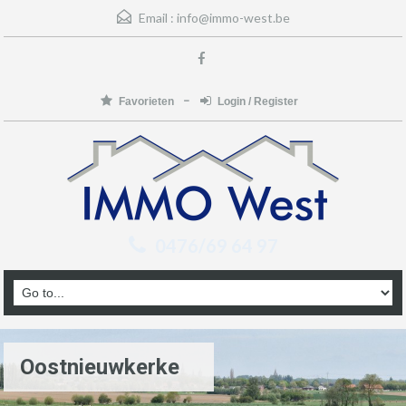
Email :
info@immo-west.be
Favorieten
Login / Register
0476/69 64 97
Oostnieuwkerke