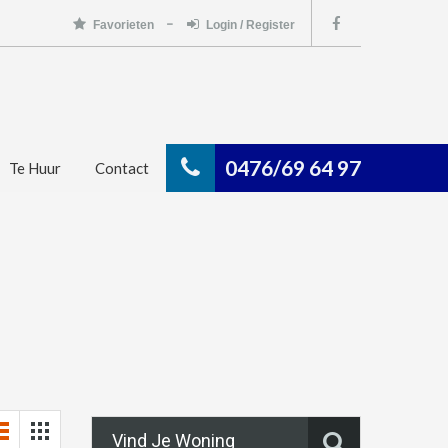
Favorieten
Login / Register
0476/69 64 97
Te Huur
Contact
Vind Je Woning