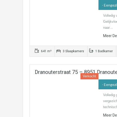
- Eengez
Volledig
Gelijkvl
naar…
Meer Det
641 m²
3 Slaapkamers
1 Badkamer
Dranouterstraat 75 – 8951 Dranout
Verkocht
- Eengez
Volledig 
vergezic
technisc
Meer Det