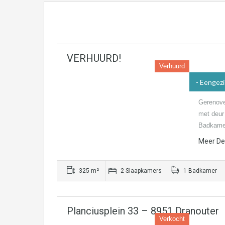
VERHUURD!
Verhuurd
- Eengez
Gerenove
met deur
Badkame
Meer Det
325 m²
2 Slaapkamers
1 Badkamer
Planciusplein 33 – 8951 Dranouter
Verkocht