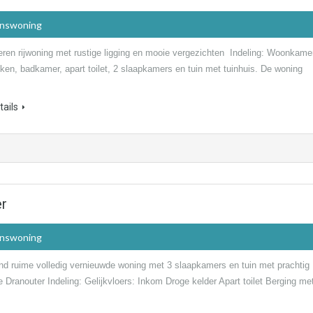
inswoning
eren rijwoning met rustige ligging en mooie vergezichten Indeling: Woonkame
ken, badkamer, apart toilet, 2 slaapkamers en tuin met tuinhuis. De woning
ails
er
inswoning
nd ruime volledig vernieuwde woning met 3 slaapkamers en tuin met prachtig
te Dranouter Indeling: Gelijkvloers: Inkom Droge kelder Apart toilet Berging me