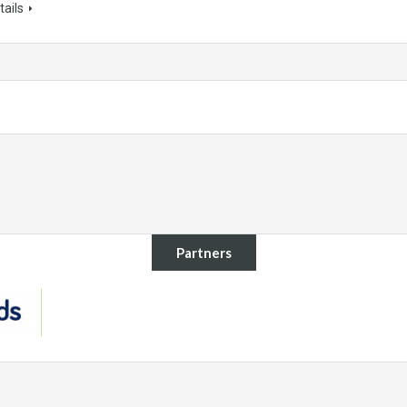
ails
Partners