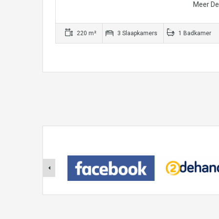
Meer Det
220 m²
3 Slaapkamers
1 Badkamer