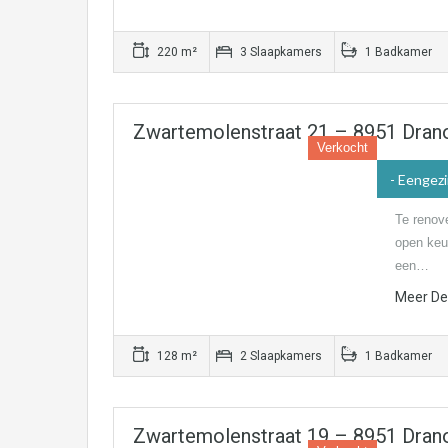
220 m²
3 Slaapkamers
1 Badkamer
Zwartemolenstraat 21 – 8951 Dran
Verkocht
- Eengez
Te renov
open keuk
een…
Meer Det
128 m²
2 Slaapkamers
1 Badkamer
Zwartemolenstraat 19 – 8951 Dran