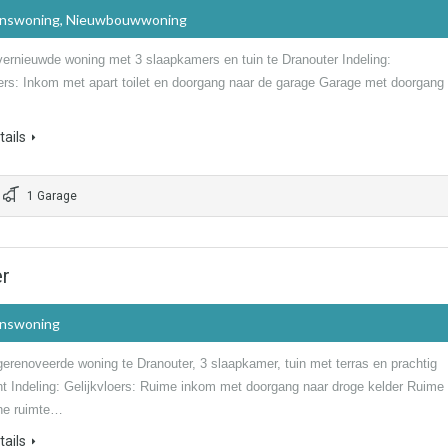
inswoning, Nieuwbouwwoning
 vernieuwde woning met 3 slaapkamers en tuin te Dranouter Indeling:
oers: Inkom met apart toilet en doorgang naar de garage Garage met doorgang
ails
1 Garage
er
inswoning
gerenoveerde woning te Dranouter, 3 slaapkamer, tuin met terras en prachtig
ht Indeling: Gelijkvloers: Ruime inkom met doorgang naar droge kelder Ruime
he ruimte…
ails