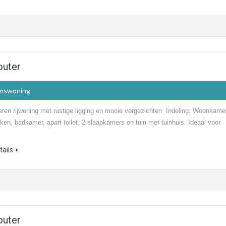
outer
inswoning
eren rijwoning met rustige ligging en mooie vergezichten Indeling: Woonkame
en, badkamer, apart toilet, 2 slaapkamers en tuin met tuinhuis. Ideaal voor
ails
outer