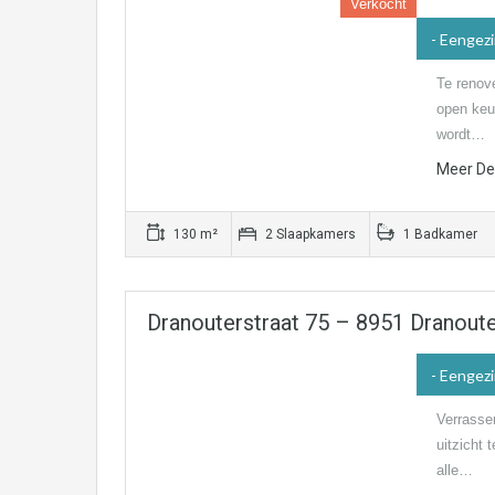
Verkocht
- Eengez
Te renov
open keu
wordt…
Meer Det
130 m²
2 Slaapkamers
1 Badkamer
Dranouterstraat 75 – 8951 Dranout
- Eengez
Verrasse
uitzicht 
alle…