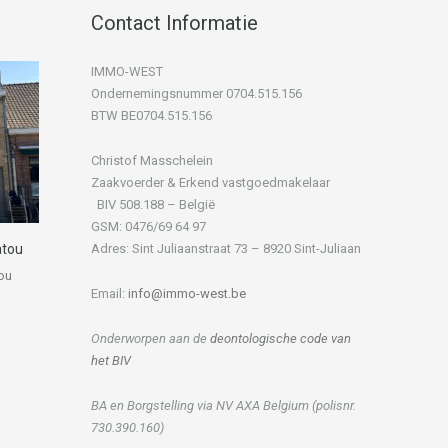
Contact Informatie
IMMO-WEST
Ondernemingsnummer 0704.515.156
BTW BE0704.515.156
Christof Masschelein
Zaakvoerder & Erkend vastgoedmakelaar
BIV 508.188 – België
GSM: 0476/69 64 97
atou
Adres: Sint Juliaanstraat 73 – 8920 Sint-Juliaan
ou
Email:
info@immo-west.be
Onderworpen aan de
deontologische code van
het BIV
BA en Borgstelling via NV AXA Belgium (polisnr.
730.390.160)