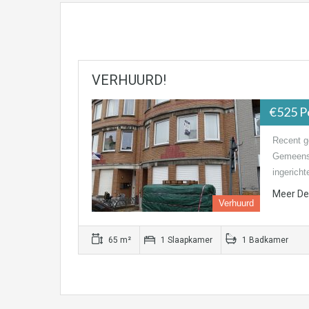
VERHUURD!
€525 P
Recent g
Gemeensc
ingerich
Meer Det
Verhuurd
65 m²
1 Slaapkamer
1 Badkamer