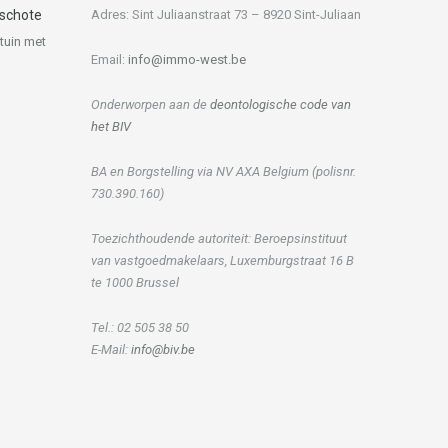
dschote
Adres: Sint Juliaanstraat 73 – 8920 Sint-Juliaan
tuin met
Email:
info@immo-west.be
Onderworpen aan de
deontologische code van
het BIV
BA en Borgstelling via NV AXA Belgium (polisnr.
730.390.160)
Toezichthoudende autoriteit: Beroepsinstituut
van vastgoedmakelaars, Luxemburgstraat 16 B
te 1000 Brussel
Tel.: 02 505 38 50
E-Mail:
info@biv.be