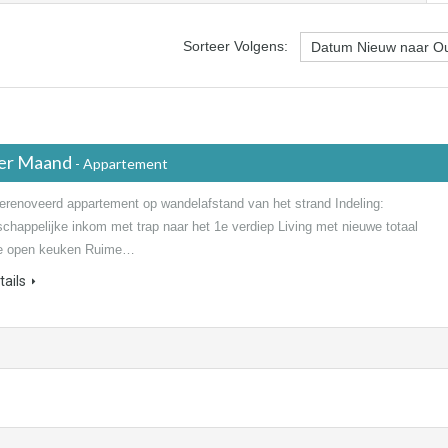
Sorteer Volgens:
er Maand
- Appartement
erenoveerd appartement op wandelafstand van het strand Indeling:
happelijke inkom met trap naar het 1e verdiep Living met nieuwe totaal
te open keuken Ruime…
ails