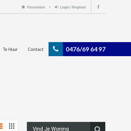
Favorieten
Login / Register
0476/69 64 97
Te Huur
Contact
Vind Je Woning