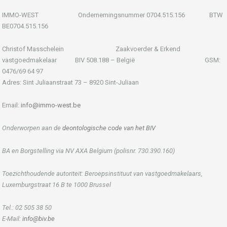
IMMO-WEST Ondernemingsnummer 0704.515.156 BTW
BE0704.515.156
Christof Masschelein Zaakvoerder & Erkend
vastgoedmakelaar BIV 508.188 – België GSM:
0476/69 64 97
Adres: Sint Juliaanstraat 73 – 8920 Sint-Juliaan
Email:
info@immo-west.be
Onderworpen aan de
deontologische code van het BIV
BA en Borgstelling via NV AXA Belgium (polisnr. 730.390.160)
Toezichthoudende autoriteit: Beroepsinstituut van vastgoedmakelaars,
Luxemburgstraat 16 B te 1000 Brussel
Tel.: 02 505 38 50
E-Mail:
info@biv.be