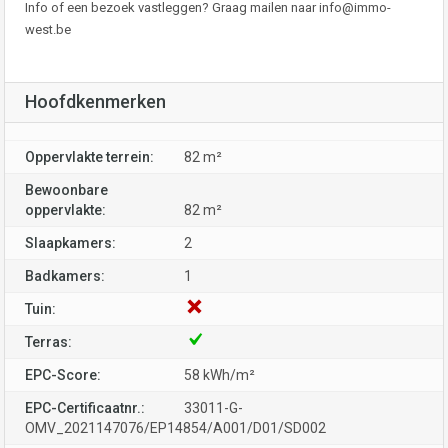
Info of een bezoek vastleggen? Graag mailen naar
info@immo-
west.be
Hoofdkenmerken
Oppervlakte terrein:
82 m²
Bewoonbare
oppervlakte:
82 m²
Slaapkamers:
2
Badkamers:
1
Tuin:
Terras:
EPC-Score:
58 kWh/m²
EPC-Certificaatnr.:
33011-G-
OMV_2021147076/EP14854/A001/D01/SD002