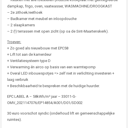
dampkap, frigo, oven, vaatwasser, WASMACHINE/DROOGKAST
– 2e zithoek/eethoek
– Badkamer met meubel en inloopdouche
– 2 slaapkamers
– 2 (!) terrassen met open zicht (op oa de Sint-Maartenskerk).
Troeven:
+ Zo goed als nieuwbouw met EPC58
+ Lift tot aan de kamerdeur
+ Ventilatiesysteem type D
+ Verwarming én airco op basis van een warmtepomp
+ Overal LED inbouwspotjes => zelf niet in verlichting investeren +
laag verbruik
+ Beschikbaarheid te bespreken met de huidige huurder.
EPC LABEL A – 58kWh/m² jaar – 33011-G-
OMV_2021147076/EP14854/A001/D01/SD002
30 euro voorschot syndic (onderhoud lift en gemeenschappelijke
ruimtes).