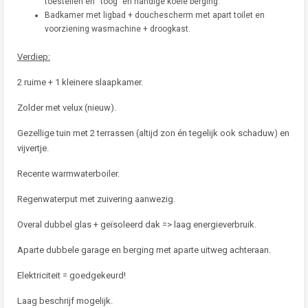
toestellen en “toog” en handige koele berging.
Badkamer met ligbad + douchescherm met apart toilet en
voorziening wasmachine + droogkast.
Verdiep:
2 ruime + 1 kleinere slaapkamer.
Zolder met velux (nieuw).
Gezellige tuin met 2 terrassen (altijd zon én tegelijk ook schaduw) en
vijvertje.
Recente warmwaterboiler.
Regenwaterput met zuivering aanwezig.
Overal dubbel glas + geïsoleerd dak => laag energieverbruik.
Aparte dubbele garage en berging met aparte uitweg achteraan.
Elektriciteit = goedgekeurd!
Laag beschrijf mogelijk.