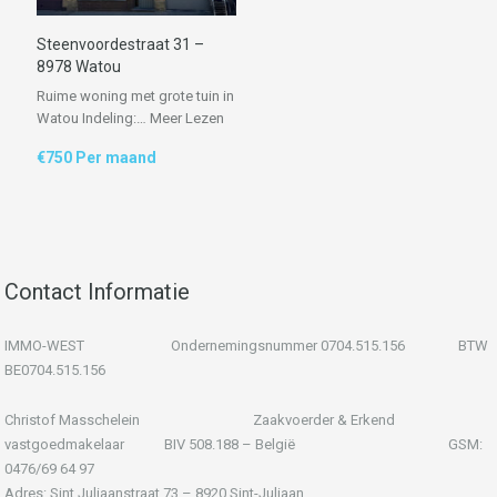
Steenvoordestraat 31 –
8978 Watou
Ruime woning met grote tuin in
Watou Indeling:…
Meer Lezen
€750 Per maand
Contact Informatie
IMMO-WEST Ondernemingsnummer 0704.515.156 BTW
BE0704.515.156
Christof Masschelein Zaakvoerder & Erkend
vastgoedmakelaar BIV 508.188 – België GSM:
0476/69 64 97
Adres: Sint Juliaanstraat 73 – 8920 Sint-Juliaan