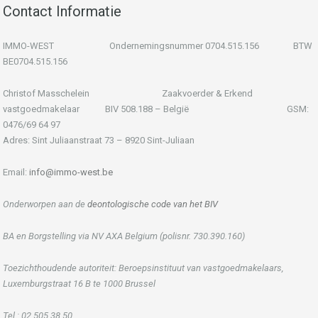
Contact Informatie
IMMO-WEST Ondernemingsnummer 0704.515.156 BTW
BE0704.515.156
Christof Masschelein Zaakvoerder & Erkend
vastgoedmakelaar BIV 508.188 – België GSM:
0476/69 64 97
Adres: Sint Juliaanstraat 73 – 8920 Sint-Juliaan
Email:
info@immo-west.be
Onderworpen aan de
deontologische code van het BIV
BA en Borgstelling via NV AXA Belgium (polisnr. 730.390.160)
Toezichthoudende autoriteit: Beroepsinstituut van vastgoedmakelaars,
Luxemburgstraat 16 B te 1000 Brussel
Tel.: 02 505 38 50