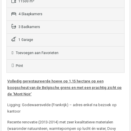
11500 m²
4 Slaapkamers
3 Badkamers
1 Garage
Toevoegen aan Favorieten
Print
Volledig gerestaureerde hoeve op 1,15 hectare op een
boogscheut van de Belgische grens en met een prachtig zicht op
de ‘Mont Noir’
Ligging: Godewaersvelde (Frankrijk) – adres enkel na bezoek op
kantoor
Recente renovatie (2013-2014) met zeer kwalitatieve materialen
(waaronder natuursteen, warmtepompen op lucht én water, Dovy