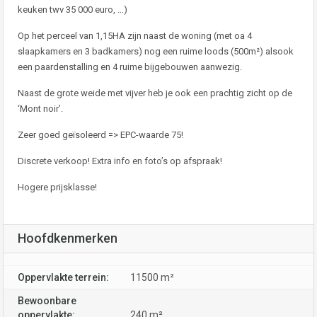
keuken twv 35 000 euro, …)
Op het perceel van 1,15HA zijn naast de woning (met oa 4
slaapkamers en 3 badkamers) nog een ruime loods (500m²) alsook
een paardenstalling en 4 ruime bijgebouwen aanwezig.
Naast de grote weide met vijver heb je ook een prachtig zicht op de
‘Mont noir’.
Zeer goed geïsoleerd => EPC-waarde 75!
Discrete verkoop! Extra info en foto’s op afspraak!
Hogere prijsklasse!
Hoofdkenmerken
Oppervlakte terrein:
11500 m²
Bewoonbare
oppervlakte:
240 m²