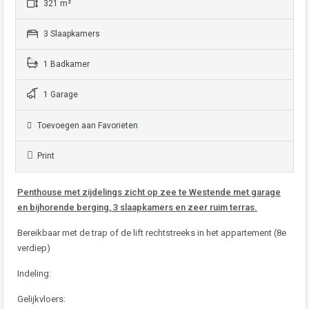
321 m²
3 Slaapkamers
1 Badkamer
1 Garage
Toevoegen aan Favorieten
Print
Penthouse met zijdelings zicht op zee te Westende met garage
en bijhorende berging, 3 slaapkamers en zeer ruim terras.
Bereikbaar met de trap of de lift rechtstreeks in het appartement (8e
verdiep)
Indeling:
Gelijkvloers: