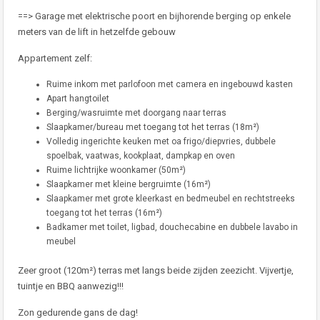
==> Garage met elektrische poort en bijhorende berging op enkele
meters van de lift in hetzelfde gebouw
Appartement zelf:
Ruime inkom met parlofoon met camera en ingebouwd kasten
Apart hangtoilet
Berging/wasruimte met doorgang naar terras
Slaapkamer/bureau met toegang tot het terras (18m²)
Volledig ingerichte keuken met oa frigo/diepvries, dubbele
spoelbak, vaatwas, kookplaat, dampkap en oven
Ruime lichtrijke woonkamer (50m²)
Slaapkamer met kleine bergruimte (16m²)
Slaapkamer met grote kleerkast en bedmeubel en rechtstreeks
toegang tot het terras (16m²)
Badkamer met toilet, ligbad, douchecabine en dubbele lavabo in
meubel
Zeer groot (120m²) terras met langs beide zijden zeezicht. Vijvertje,
tuintje en BBQ aanwezig!!!
Zon gedurende gans de dag!