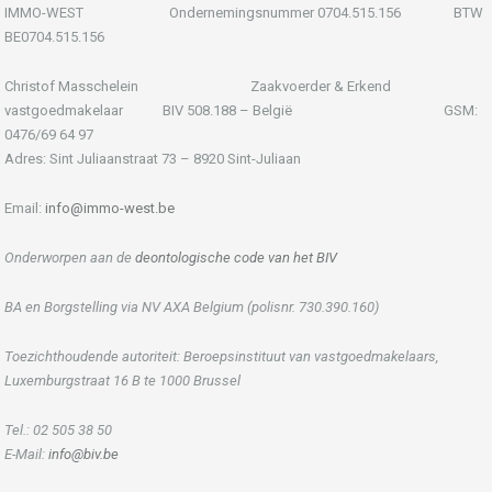
IMMO-WEST Ondernemingsnummer 0704.515.156 BTW
BE0704.515.156
Christof Masschelein Zaakvoerder & Erkend
vastgoedmakelaar BIV 508.188 – België GSM:
0476/69 64 97
Adres: Sint Juliaanstraat 73 – 8920 Sint-Juliaan
Email:
info@immo-west.be
Onderworpen aan de
deontologische code van het BIV
BA en Borgstelling via NV AXA Belgium (polisnr. 730.390.160)
Toezichthoudende autoriteit: Beroepsinstituut van vastgoedmakelaars,
Luxemburgstraat 16 B te 1000 Brussel
Tel.: 02 505 38 50
E-Mail:
info@biv.be