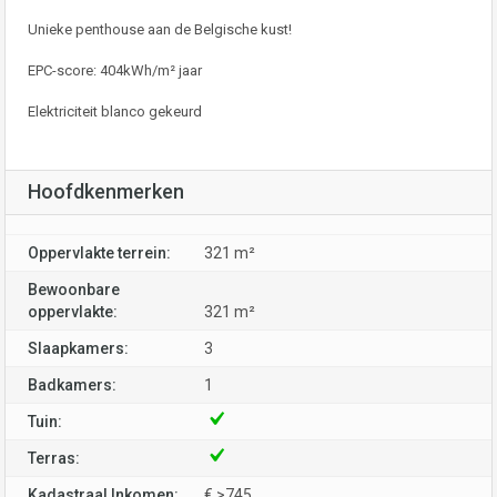
Unieke penthouse aan de Belgische kust!
EPC-score: 404kWh/m² jaar
Elektriciteit blanco gekeurd
Hoofdkenmerken
Oppervlakte terrein:
321 m²
Bewoonbare
oppervlakte:
321 m²
Slaapkamers:
3
Badkamers:
1
Tuin:
Terras:
Kadastraal Inkomen:
€ >745