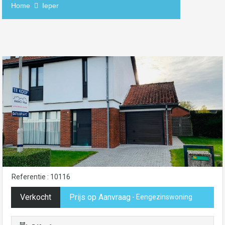
Home
Ieper
Referentie : 10116
Verkocht
Prijs op Aanvraag
- Eengezinswoning