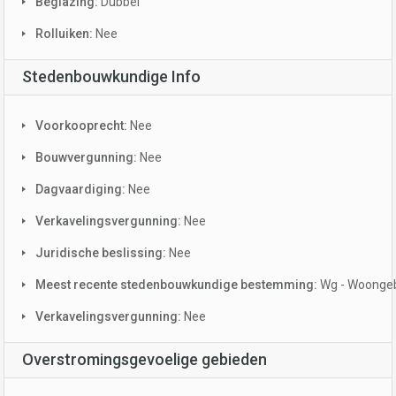
Beglazing:
Dubbel
Rolluiken:
Nee
Stedenbouwkundige Info
Voorkooprecht:
Nee
Bouwvergunning:
Nee
Dagvaardiging:
Nee
Verkavelingsvergunning:
Nee
Juridische beslissing:
Nee
Meest recente stedenbouwkundige bestemming:
Wg - Woonge
Verkavelingsvergunning:
Nee
Overstromingsgevoelige gebieden