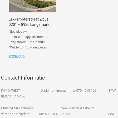
Lekkerboterstraat 2 bus
0201 – 8920 Langemark
Nieuwbouw
assistentieappartement te
Langemark – residentie
“Wildertuin”…
Meer Lezen
€235.000
Contact Informatie
IMMO-WEST Ondernemingsnummer 0704.515.156 BTW
BE0704.515.156
Christof Masschelein Zaakvoerder & Erkend
vastgoedmakelaar BIV 508.188 – België GSM: