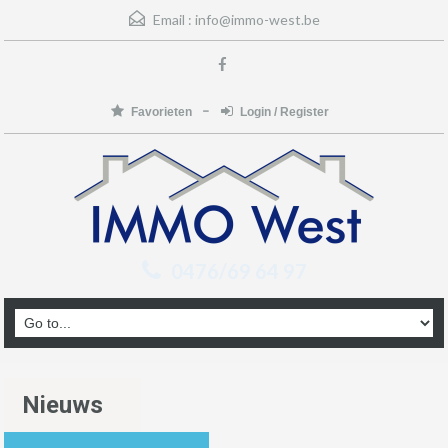
Email :
info@immo-west.be
Favorieten
Login / Register
0476/69 64 97
Nieuws