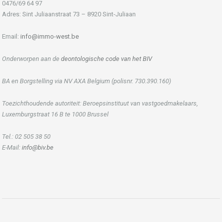
0476/69 64 97
Adres: Sint Juliaanstraat 73 – 8920 Sint-Juliaan
Email:
info@immo-west.be
Onderworpen aan de
deontologische code van het BIV
BA en Borgstelling via NV AXA Belgium (polisnr. 730.390.160)
Toezichthoudende autoriteit: Beroepsinstituut van vastgoedmakelaars,
Luxemburgstraat 16 B te 1000 Brussel
Tel.: 02 505 38 50
E-Mail:
info@biv.be