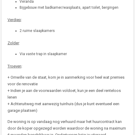
Veranda
Bijgebouw met badkamer/wasplaats, apart toilet, bergingen
Verdiep
:
2 ruime slaapkamers
Zolder
:
Via vaste trap in slaapkamer
Troeven
:
+ Omwille van de staat, kom je in aanmerking voor heel wat premies
voor de renovatie
+ Indien je aan de voorwaarden voldoet, kun je een deel renteloos
lenen
+ Achteruitweg met aanwezig tuinhuis (dus je kunt eventueel een
garage plaatsen)
De woning is op vandaag nog verhuurd maar het huurcontract kan
door de koper opgezegd worden waardoor de woning na maximum
6 maanden beschikbaar is. Ondertussen krijg je uiteraard