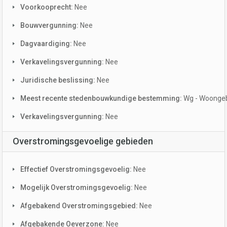
Voorkooprecht:
Nee
Bouwvergunning:
Nee
Dagvaardiging:
Nee
Verkavelingsvergunning:
Nee
Juridische beslissing:
Nee
Meest recente stedenbouwkundige bestemming:
Wg - Woonge
Verkavelingsvergunning:
Nee
Overstromingsgevoelige gebieden
Effectief Overstromingsgevoelig:
Nee
Mogelijk Overstromingsgevoelig:
Nee
Afgebakend Overstromingsgebied:
Nee
Afgebakende Oeverzone:
Nee