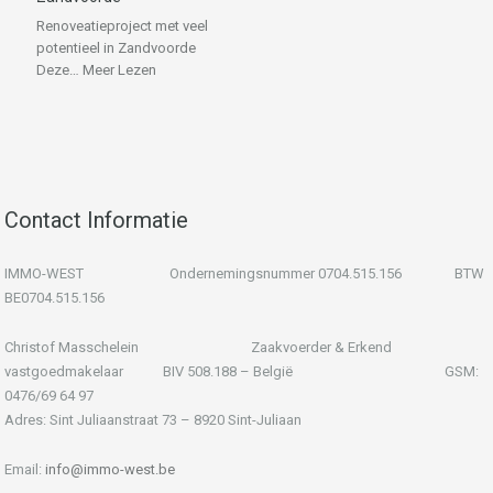
Renoveatieproject met veel
potentieel in Zandvoorde
Deze…
Meer Lezen
Contact Informatie
IMMO-WEST Ondernemingsnummer 0704.515.156 BTW
BE0704.515.156
Christof Masschelein Zaakvoerder & Erkend
vastgoedmakelaar BIV 508.188 – België GSM:
0476/69 64 97
Adres: Sint Juliaanstraat 73 – 8920 Sint-Juliaan
Email:
info@immo-west.be