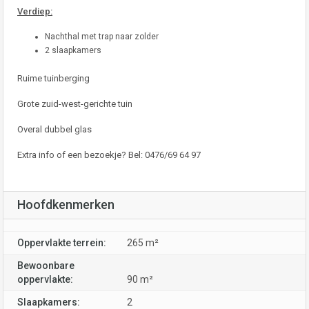
Verdiep:
Nachthal met trap naar zolder
2 slaapkamers
Ruime tuinberging
Grote zuid-west-gerichte tuin
Overal dubbel glas
Extra info of een bezoekje? Bel: 0476/69 64 97
Hoofdkenmerken
Oppervlakte terrein:
265 m²
Bewoonbare
oppervlakte:
90 m²
Slaapkamers:
2