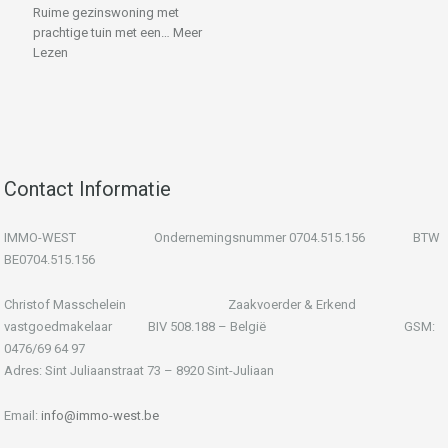
Ruime gezinswoning met
prachtige tuin met een…
Meer
Lezen
Contact Informatie
IMMO-WEST Ondernemingsnummer 0704.515.156 BTW
BE0704.515.156
Christof Masschelein Zaakvoerder & Erkend
vastgoedmakelaar BIV 508.188 – België GSM:
0476/69 64 97
Adres: Sint Juliaanstraat 73 – 8920 Sint-Juliaan
Email:
info@immo-west.be