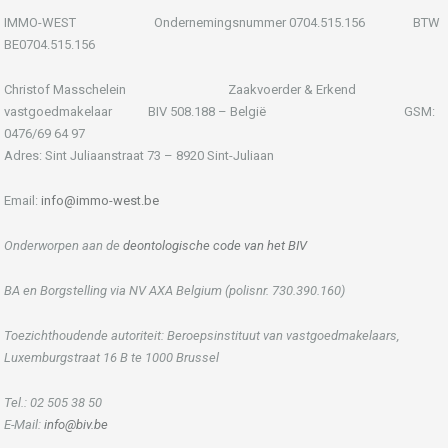
IMMO-WEST Ondernemingsnummer 0704.515.156 BTW
BE0704.515.156
Christof Masschelein Zaakvoerder & Erkend
vastgoedmakelaar BIV 508.188 – België GSM:
0476/69 64 97
Adres: Sint Juliaanstraat 73 – 8920 Sint-Juliaan
Email:
info@immo-west.be
Onderworpen aan de
deontologische code van het BIV
BA en Borgstelling via NV AXA Belgium (polisnr. 730.390.160)
Toezichthoudende autoriteit: Beroepsinstituut van vastgoedmakelaars,
Luxemburgstraat 16 B te 1000 Brussel
Tel.: 02 505 38 50
E-Mail:
info@biv.be