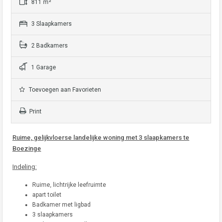
811 m²
3 Slaapkamers
2 Badkamers
1 Garage
Toevoegen aan Favorieten
Print
Ruime, gelijkvloerse landelijke woning met 3 slaapkamers te
Boezinge
Indeling:
Ruime, lichtrijke leefruimte
apart toilet
Badkamer met ligbad
3 slaapkamers