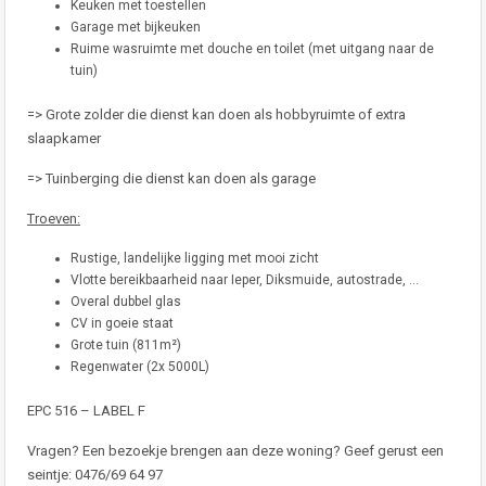
Keuken met toestellen
Garage met bijkeuken
Ruime wasruimte met douche en toilet (met uitgang naar de
tuin)
=> Grote zolder die dienst kan doen als hobbyruimte of extra
slaapkamer
=> Tuinberging die dienst kan doen als garage
Troeven:
Rustige, landelijke ligging met mooi zicht
Vlotte bereikbaarheid naar Ieper, Diksmuide, autostrade, …
Overal dubbel glas
CV in goeie staat
Grote tuin (811m²)
Regenwater (2x 5000L)
EPC 516 – LABEL F
Vragen? Een bezoekje brengen aan deze woning? Geef gerust een
seintje: 0476/69 64 97