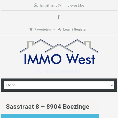
Email :
info@immo-west.be
Favorieten
Login / Register
0476/69 64 97
Sasstraat 8 – 8904 Boezinge