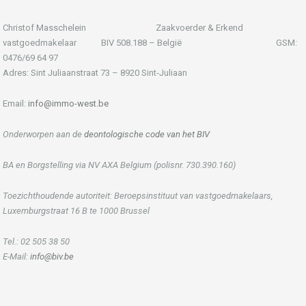
Christof Masschelein Zaakvoerder & Erkend
vastgoedmakelaar BIV 508.188 – België GSM:
0476/69 64 97
Adres: Sint Juliaanstraat 73 – 8920 Sint-Juliaan
Email:
info@immo-west.be
Onderworpen aan de
deontologische code van het BIV
BA en Borgstelling via NV AXA Belgium (polisnr. 730.390.160)
Toezichthoudende autoriteit: Beroepsinstituut van vastgoedmakelaars,
Luxemburgstraat 16 B te 1000 Brussel
Tel.: 02 505 38 50
E-Mail:
info@biv.be