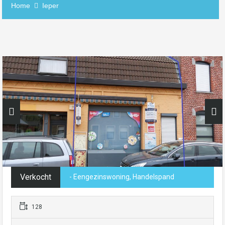
Home
Ieper
Verkocht
- Eengezinswoning, Handelspand
128