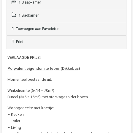
1 Slaapkamer
1 Badkamer
Toevoegen aan Favorieten
Print
VERLAAGDE PRIJS!
Polyvalent eigendom te Ieper (Dikkebus)
Momenteel bestaande uit:
Winkelruimte (5×14 = 70m²)
Bureel (3×5 = 15m²) met stockagezolder boven
Woongedeelte met koertje:
– Keuken
– Toilet
– Living